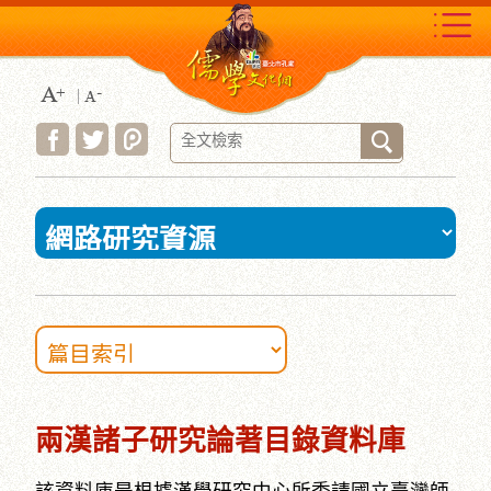
跳
到
主
要
內
容
區
塊
:::
兩漢諸子研究論著目錄資料庫