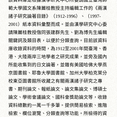
該資料庫是根據漢學研究中心所委請國立臺灣師
範大學國文系陳麗桂教授主持編輯工作的《兩漢
諸子研究論著目錄》（1912-1996）、（1997-
2001）紙本資料彙整而成。並由漢學研究中心委
請陳麗桂教授偕同張建群先生、劉為博先生編輯
關鍵詞及類目表，以便於分類查詢。目前該資料
庫收錄資料的時間，為1912至2001年間臺灣、香
港、大陸兩岸三地學者之研究成果，並旁及國內
所能收集到的日文論著，並雜有美國哈佛大學燕
京圖書館、耶魯大學圖書館、加州大學柏克萊分
校東亞圖書館所收藏之有關兩漢諸子研究之專
書、期刊論文、報紙論文、論文集論文、博碩士
論文、學術會議論文、國科會獎助論文等，收錄
資料總數約一萬一千多筆。提供簡易檢索、進階
檢索、欄位瀏覽、分類查詢等功能。所檢得的資