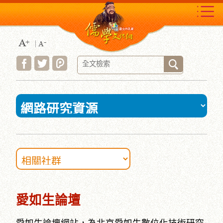
跳
到
主
要
內
容
區
塊
:::
愛如生論壇