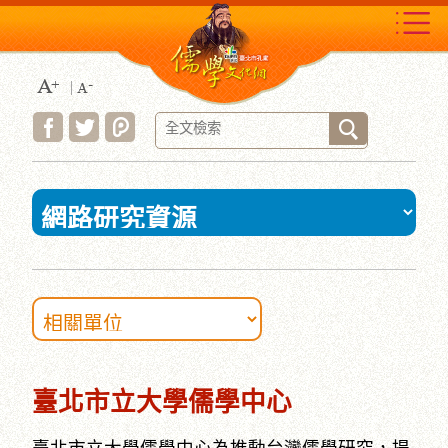
跳
到
主
要
內
容
區
塊
:::
臺北市立大學儒學中心