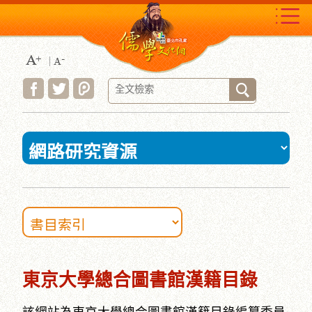
跳
到
主
要
內
容
區
塊
:::
東京大學總合圖書館漢籍目錄