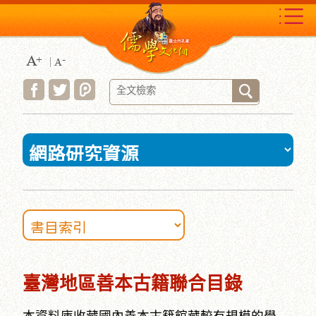
跳
到
主
要
內
容
區
塊
:::
臺灣地區善本古籍聯合目錄