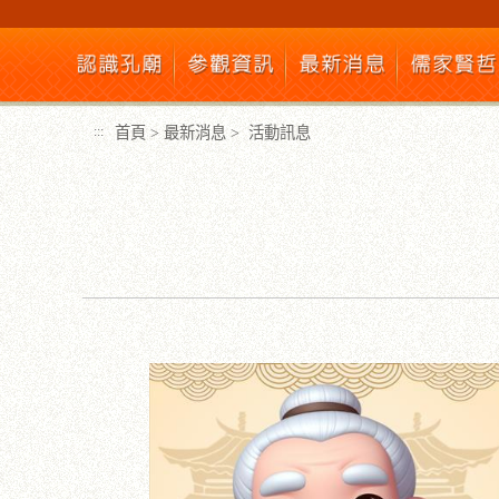
跳
到
主
要
內
首頁
>
最新消息
>
活動訊息
:::
容
區
塊
:::