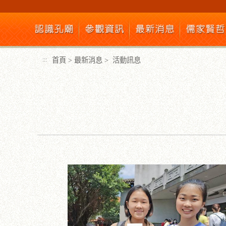
跳
到
主
要
內
首頁
>
最新消息
>
活動訊息
:::
容
區
塊
:::