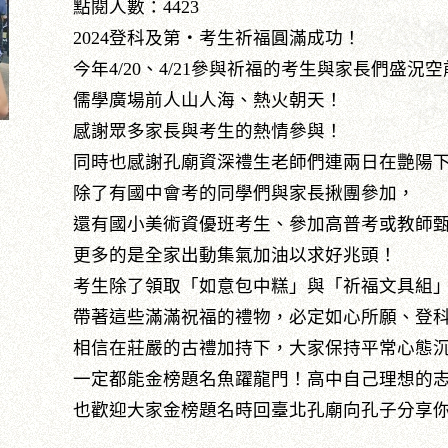
點閱人數：4423
2024登科及第‧考生祈福圓滿成功！
今年4/20、4/21參與祈福的考生與家長們盛況
儒學廣場前人山人海、熱火朝天！
感謝眾多家長與考生的熱情參與！
同時也感謝孔廟資深禮生老師們連兩日在艷陽
除了有國中會考的同學們與家長揪團參加，
還有國小美術資優班考生、參加高普考或教師甄
更多的是全家出動集氣加油以求好兆頭！
考生除了領取「如意包中糕」與「祈福文具組
帶著這些滿滿祝福的禮物，必定如心所願、登
相信在莊嚴的古禮加持下，大家保持平常心態
一定都能金榜題名魚躍龍門！高中自己理想的
也歡迎大家金榜題名時回臺北孔廟向孔子分享