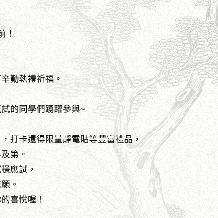
空前！
下辛勤執禮祈福。
試的同學們踴躍參與~
」，打卡還得限量靜電貼等豐富禮品，
科及第。
沉穩應試，
志願。
你的喜悅喔！