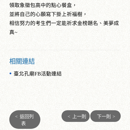
領取象徵包高中的點心餐盒，
並將自己的心願寫下掛上祈福樹，
相信努力的考生們一定能祈求金榜題名、美夢成
真~
相關連結
臺北孔廟FB活動連結
<
返回列
<
上一則
下一則
>
表