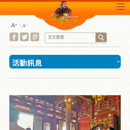
跳
到
主
要
內
容
區
塊
:::