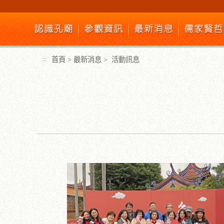
跳
到
主
要
內
首頁
>
最新消息
>
活動訊息
:::
容
區
塊
:::