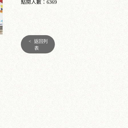
點閱人數：6369
<
返回列
表