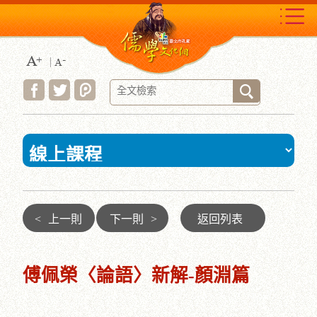
跳
到
主
要
內
容
區
塊
:::
<
上一則
下一則
>
返回列表
傅佩榮〈論語〉新解-顏淵篇