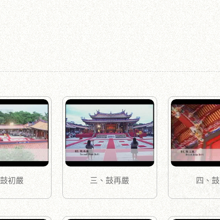
、鼓初嚴
三、鼓再嚴
四、鼓