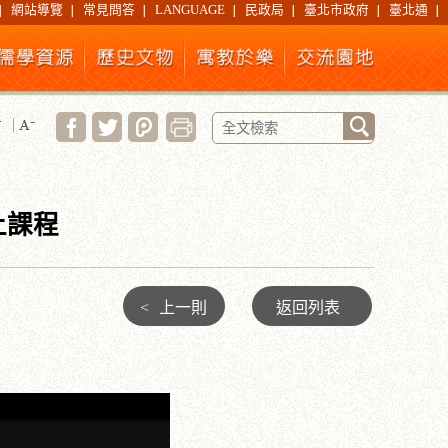
網站導覽
常見問答
LANGUAGE
民政局
臺北市政府
臺北通
上課程
<
上一則
返回列表