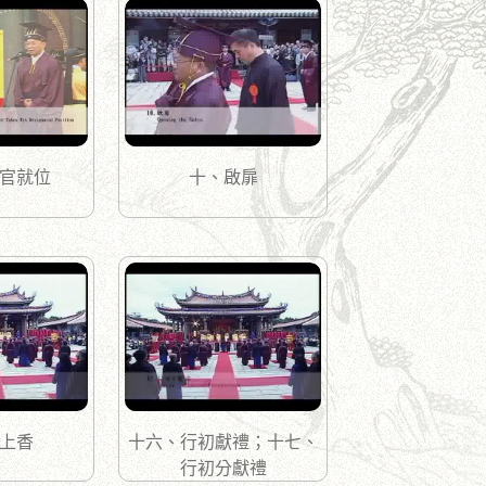
官就位
十、啟扉
上香
十六、行初獻禮；十七、
行初分獻禮