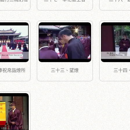
捧祝帛詣燎所
三十三、望燎
三十四