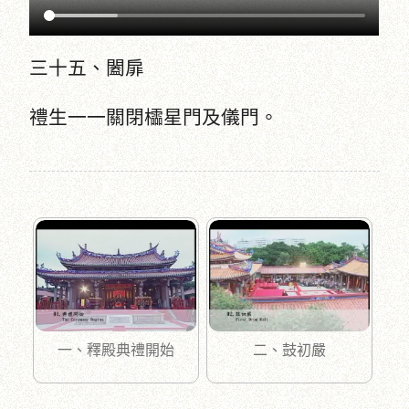
三十五、闔扉
禮生一一關閉櫺星門及儀門。
一、釋殿典禮開始
二、鼓初嚴