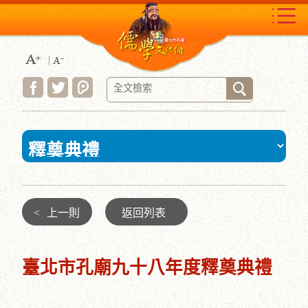
跳
到
主
要
內
容
區
塊
:::
<
上一則
返回列表
臺北市孔廟九十八年度釋奠典禮