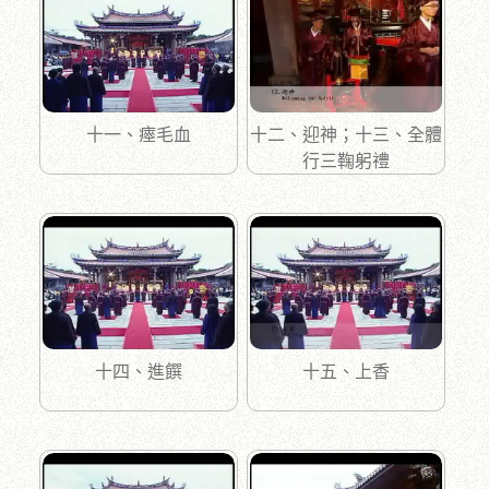
十一、瘞毛血
十二、迎神；十三、全體
行三鞠躬禮
十四、進饌
十五、上香