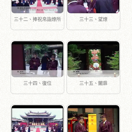
三十二、捧祝帛詣燎所
三十三、望燎
三十四、復位
三十五、闔扉