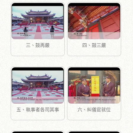
三、鼓再嚴
四、鼓三嚴
五、執事者各司其事
六、糾儀官就位