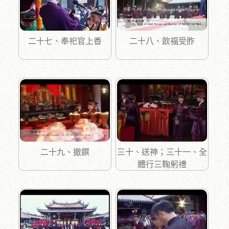
二十七、奉祀官上香
二十八、飲福受胙
二十九、撤饌
三十、送神；三十一、全
體行三鞠躬禮