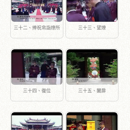
三十二、捧祝帛詣燎所
三十三、望燎
三十四、復位
三十五、闔扉