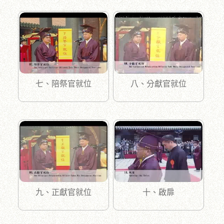
七、陪祭官就位
八、分獻官就位
九、正獻官就位
十、啟扉