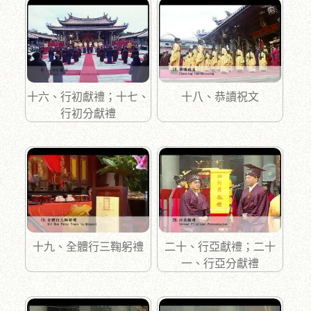
十六、行初獻禮；十七、
十八、恭讀祝文
行初分獻禮
十九、全體行三鞠躬禮
二十、行亞獻禮；二十
一、行亞分獻禮