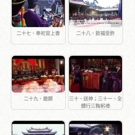
二十七、奉祀官上香
二十八、飲福受胙
二十九、撤饌
三十、送神；三十一、全
體行三鞠躬禮