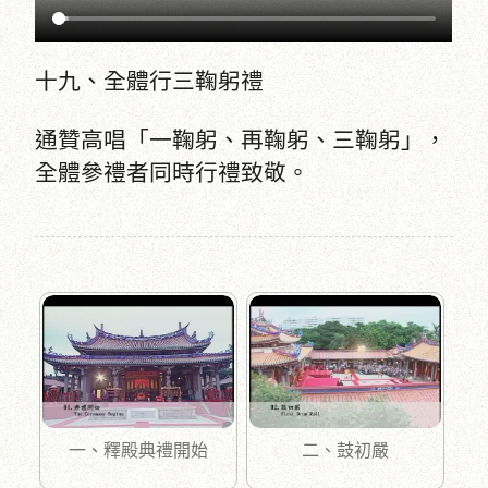
十九、全體行三鞠躬禮
通贊高唱「一鞠躬、再鞠躬、三鞠躬」，
全體參禮者同時行禮致敬。
一、釋殿典禮開始
二、鼓初嚴