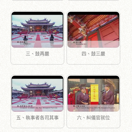
三、鼓再嚴
四、鼓三嚴
五、執事者各司其事
六、糾儀官就位