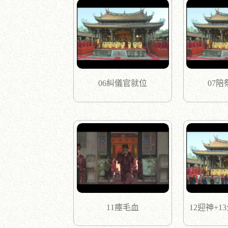
06糾儀官就位
07
11瘞毛血
12迎神+