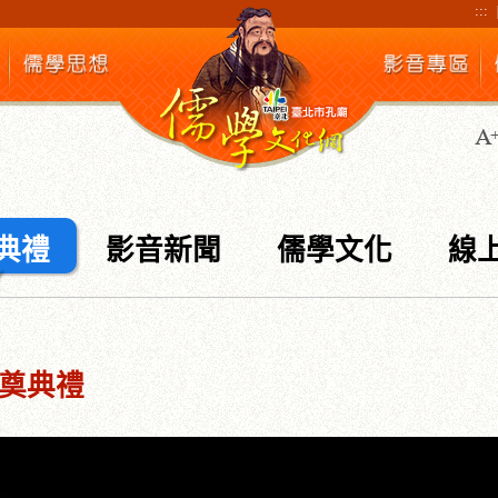
:::
典禮
影音新聞
儒學文化
線
奠典禮