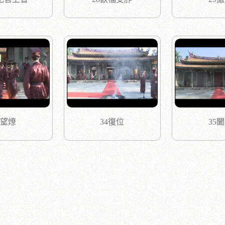
3望燎
34復位
35