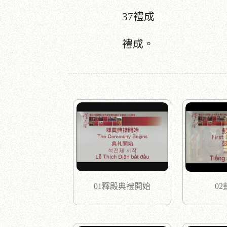
37禮成
禮成。
01釋殿典禮開始
0