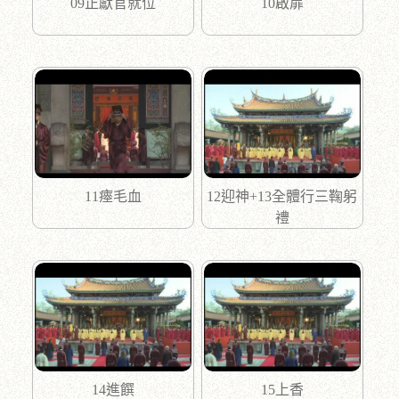
09正獻官就位
10啟扉
11瘞毛血
12迎神+13全體行三鞠躬
禮
14進饌
15上香