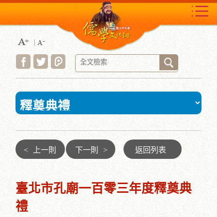
跳
到
主
要
內
容
區
塊
:::
<
上一則
下一則
>
返回列表
臺北市孔廟一百零三年度釋奠典
禮