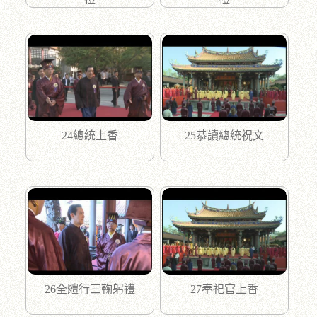
24總統上香
25恭讀總統祝文
26全體行三鞠躬禮
27奉祀官上香