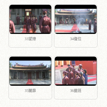
33望燎
34復位
35闔扉
36撤班