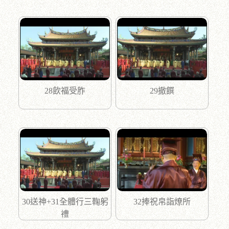
28飲福受胙
29撤饌
30送神+31全體行三鞠躬
32捧祝帛詣燎所
禮