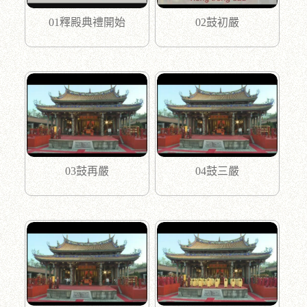
01釋殿典禮開始
02鼓初嚴
03鼓再嚴
04鼓三嚴