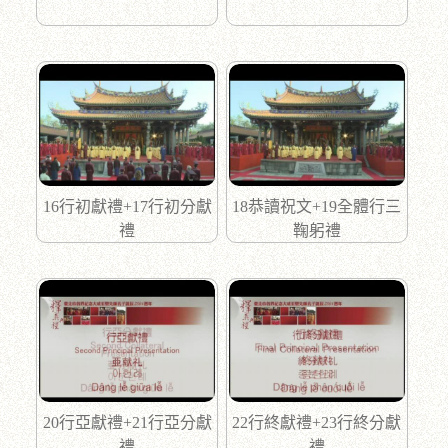
16行初獻禮+17行初分獻
18恭讀祝文+19全體行三
禮
鞠躬禮
20行亞獻禮+21行亞分獻
22行終獻禮+23行終分獻
禮
禮