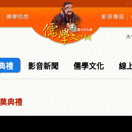
:::
典禮
影音新聞
儒學文化
線
奠典禮