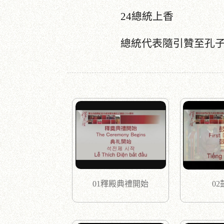
24總統上香
總統代表隨引贊至孔
01釋殿典禮開始
0