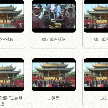
陪祭官就位
08分獻官就位
09正獻
13全體行三鞠躬
14進饌
15
禮