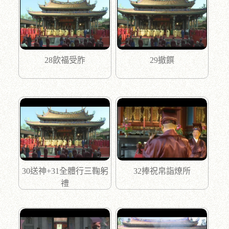
28飲福受胙
29撤饌
30送神+31全體行三鞠躬
32捧祝帛詣燎所
禮