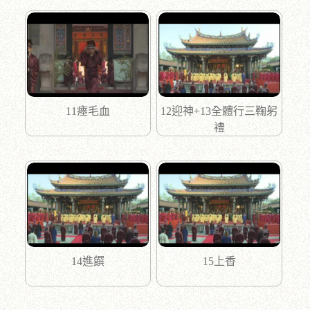
11瘞毛血
12迎神+13全體行三鞠躬
禮
14進饌
15上香