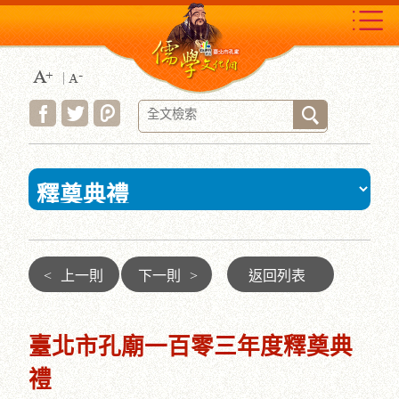
跳
到
主
要
內
容
區
塊
:::
<
上一則
下一則
>
返回列表
臺北市孔廟一百零三年度釋奠典
禮