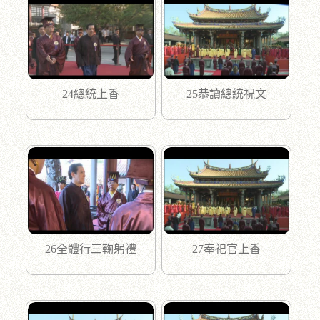
24總統上香
25恭讀總統祝文
26全體行三鞠躬禮
27奉祀官上香