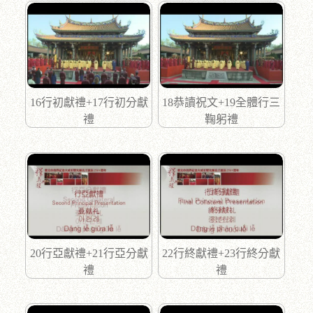
16行初獻禮+17行初分獻
18恭讀祝文+19全體行三
禮
鞠躬禮
20行亞獻禮+21行亞分獻
22行終獻禮+23行終分獻
禮
禮