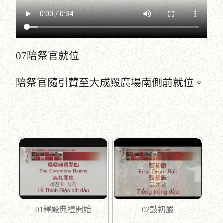
07陪祭官就位
陪祭官隨引贊至大成殿廣場南側前就位。
01釋殿典禮開始
02鼓初嚴