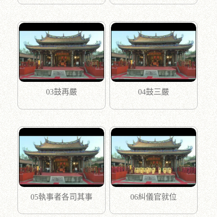
03鼓再嚴
04鼓三嚴
05執事者各司其事
06糾儀官就位