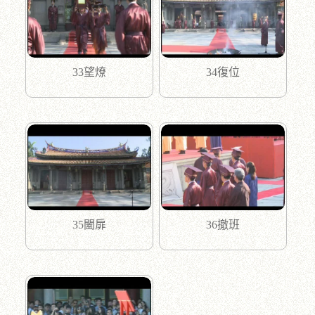
33望燎
34復位
35闔扉
36撤班