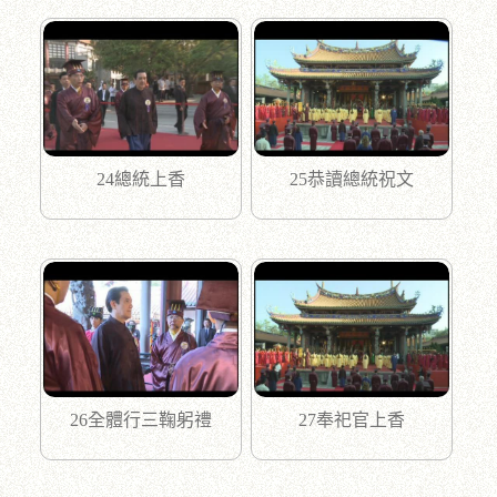
24總統上香
25恭讀總統祝文
26全體行三鞠躬禮
27奉祀官上香