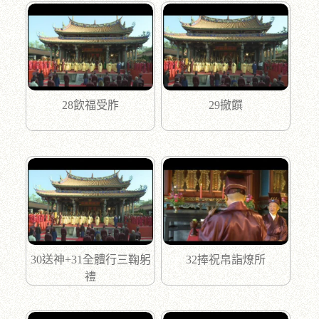
28飲福受胙
29撤饌
30送神+31全體行三鞠躬
32捧祝帛詣燎所
禮