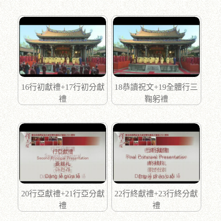
16行初獻禮+17行初分獻
18恭讀祝文+19全體行三
禮
鞠躬禮
20行亞獻禮+21行亞分獻
22行終獻禮+23行終分獻
禮
禮