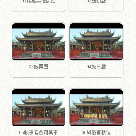
01釋殿典禮開始
02鼓初嚴
03鼓再嚴
04鼓三嚴
05執事者各司其事
06糾儀官就位