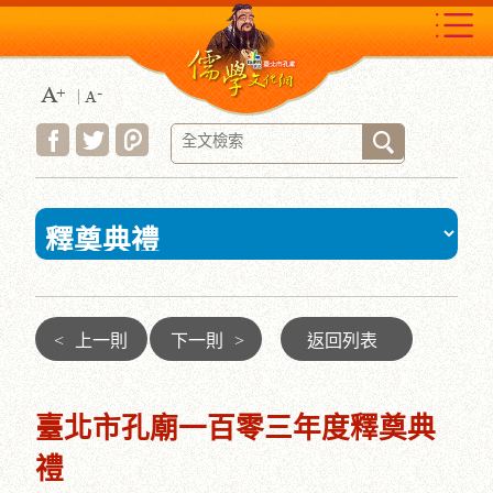
跳
到
主
要
內
容
區
塊
:::
<
上一則
下一則
>
返回列表
臺北市孔廟一百零三年度釋奠典
禮