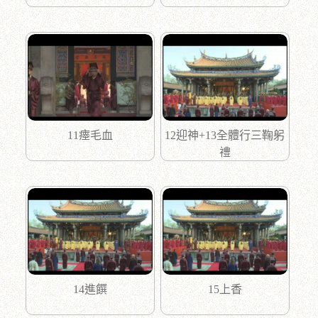
11瘞毛血
12迎神+13全體行三鞠躬
禮
14進饌
15上香