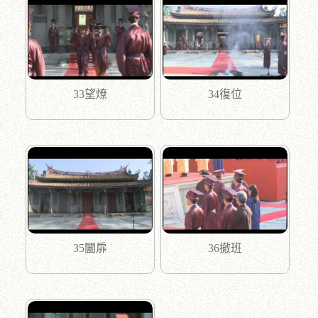
33望燎
34復位
35闔扉
36撤班