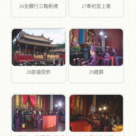
26全體行三鞠躬禮
27奉祀官上香
28飲福受胙
29撤饌