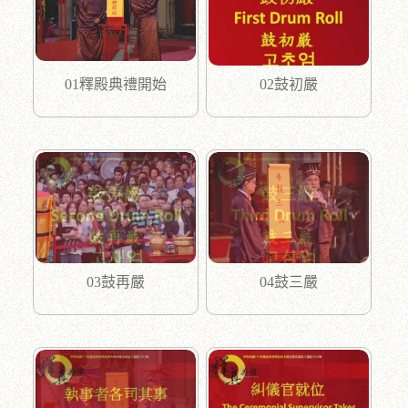
01釋殿典禮開始
02鼓初嚴
03鼓再嚴
04鼓三嚴