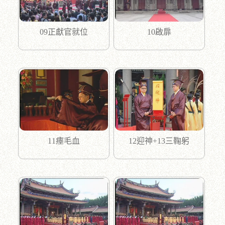
09正獻官就位
10啟扉
11瘞毛血
12迎神+13三鞠躬