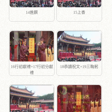
14進饌
15上香
16行初獻禮+17行初分獻
18恭讀祝文+19三鞠躬
禮