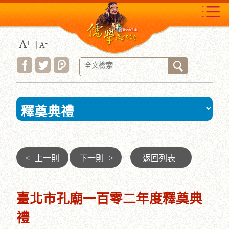
跳
到
主
要
內
容
區
塊
:::
<
上一則
下一則
>
返回列表
臺北市孔廟一百零二年度釋奠典
禮