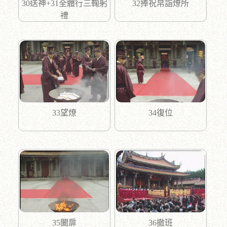
30送神+31全體行三鞠躬
32捧祝帛詣燎所
禮
33望燎
34復位
35闔扉
36撤班