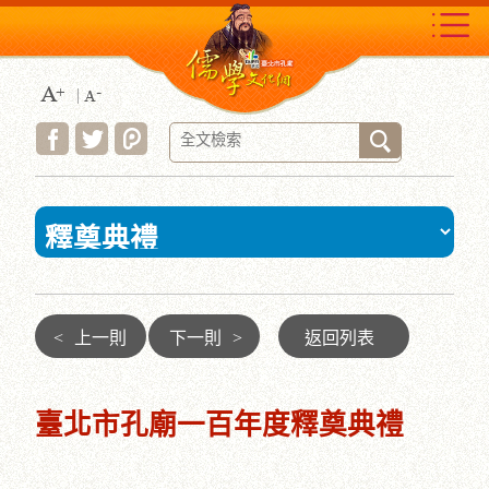
跳
到
主
要
內
容
區
塊
:::
<
上一則
下一則
>
返回列表
臺北市孔廟一百年度釋奠典禮