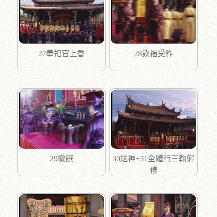
27奉祀官上香
28飲福受胙
29撤饌
30送神+31全體行三鞠躬
禮