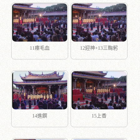
11瘞毛血
12迎神+13三鞠躬
14進饌
15上香