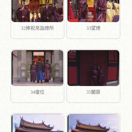
32捧祝帛詣燎所
33望燎
34復位
35闔扉