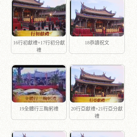
16行初獻禮+17行初分獻
18恭讀祝文
禮
19全體行三鞠躬禮
20行亞獻禮+21行亞分獻
禮