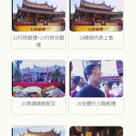
22行終獻禮+23行終分獻
24總統代表上香
禮
25恭讀總統祝文
26全體行三鞠躬禮