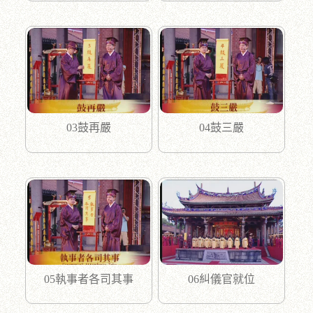
03鼓再嚴
04鼓三嚴
05執事者各司其事
06糾儀官就位