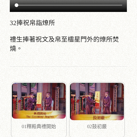
32捧祝帛詣燎所
禮生捧著祝文及帛至櫺星門外的燎所焚
燒。
01釋殿典禮開始
02鼓初嚴