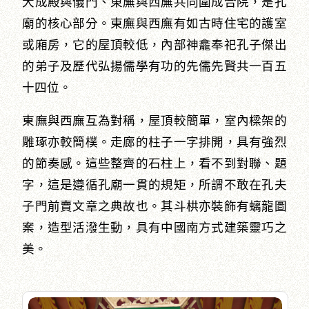
大成殿與儀門、東廡與西廡共同圍成合院，是孔
廟的核心部分。東廡與西廡有如古時住宅的護室
或廂房，它的屋頂較低，內部神龕奉祀孔子傑出
的弟子及歷代弘揚儒學有功的先儒先賢共一百五
十四位。
東廡與西廡互為對稱，屋頂較簡單，室內樑架的
雕琢亦較簡樸。走廊的柱子一字排開，具有強烈
的節奏感。這些整齊的石柱上，看不到對聯、題
字，這是遵循孔廟一貫的規矩，所謂不敢在孔夫
子門前賣文章之典故也。其斗栱亦裝飾有螭龍圖
案，造型活潑生動，具有中國南方式建築靈巧之
美。