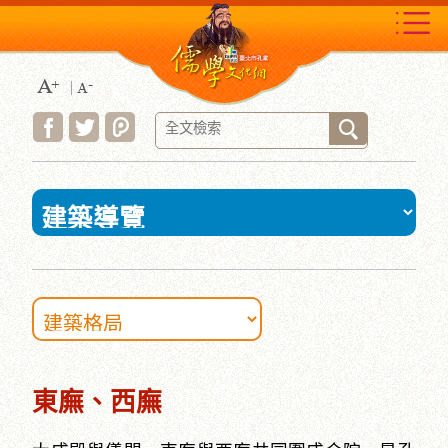
跳
到
主
要
內
容
區
塊
:::
東廡、西廡