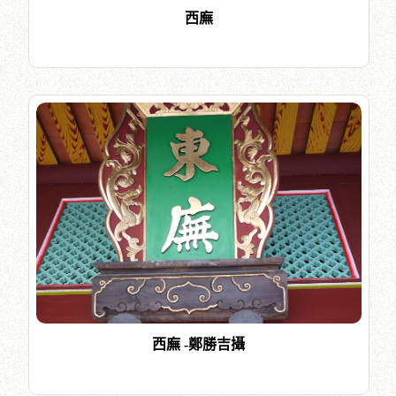
西廡
西廡 -鄭勝吉攝