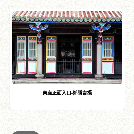
東廡正面入口-鄭勝吉攝