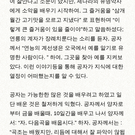
여 잘안다고 소문이 났지만, 제나라의 유명악사
에게 소악을 배우기 시작하여, 그 즐거움을 “삼개
월간 고기맛을 모르고 지냈다” 로 표현하며 “이
렇게 큰 즐거움이 있을 줄이야”하고 말씀하셨다;
연릉의 계자가 장례치룬다는 소리를 듣자, 공자
께서 “연능의 계선생은 오국에서 예를 알기로 유
명한 사람이다. ” 하여, 그곳을 찾아 예를 지켜보
았다. 이런 이야기등을 통해 공자가 지식에 대한
열정이 어떠했는지를 알 수 있다.
공자는 가능한한 많은 것을 배우려고 하였고 일
단 배운 것은 철저하게 익혔다. 공자께서 양자로
부터 금을 배울때, 10일간을 배우고 나서 양자께
서: “자, 다음곡을 배웁시다.” 하자, 공자께서는 :
“곡조는 배웠지만, 리듬에 대해서 잘 파악이 않됩