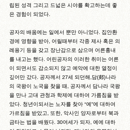
립된 성격 그리고 드넓은 시야를 확고하는데 좋
은 경험이 되었다.
공자의 배움에는 일에서 뿐만 아니었다. 집안환
경에 영향을 받아, 어릴때부터 각종 제사 혹은 의
례용기 등을 갖고 장난감으로 삼으며 어른흉내
를 내고는 했다. 어린공자의 이러한 취미는 어른
이 되면서도 감소되지 않고 예악에 대한 열정이
깊어만 갔다. 공자께서 27세 되던해,담(郯)나라
의 국왕이 노국을 찾을 때, 공자께서 담나라 국왕
을 만나 고대 관청과 학제에 대하여 가름침을 받
았다. 청년이되서는 노자를 찾아 “예”에 대하여
가르침을 받았고, 또한, 악사인 양자로부터 북과
금타는 법을 배웠다. 30여세가 되자, 예에 대하