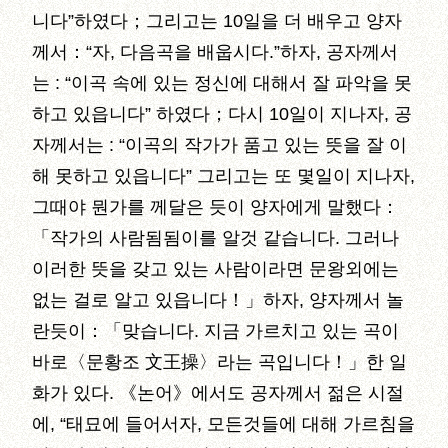
니다”하였다；그리고는 10일을 더 배우고 양자
께서：“자, 다음곡을 배웁시다.”하자, 공자께서
는 : “이곡 속에 있는 정신에 대해서 잘 파악을 못
하고 있읍니다” 하였다；다시 10일이 지나자, 공
자께서는 : “이곡의 작가가 품고 있는 뜻을 잘 이
해 못하고 있읍니다” 그리고는 또 몇일이 지나자,
그때야 뭔가를 께달은 듯이 양자에게 말했다：
「작가의 사람됨됨이를 알것 같습니다. 그러나
이러한 뜻을 갖고 있는 사람이라면 문왕외에는
없는 걸로 알고 있읍니다！」하자, 양자께서 놀
란듯이：「맞습니다. 지금 가르치고 있는 곡이
바로〈문황조 文王操〉라는 곡입니다！」한 일
화가 있다. 《논어》에서도 공자께서 젊은 시절
에, “태묘에 들어서자, 모든것들에 대해 가르침을