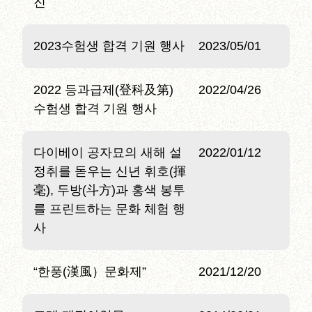
진
2023수험생 합격 기원 행사
2023/05/01
2022 등과급제(登科及第)
2022/04/26
수험생 합격 기원 행사
다이베이 공자묘의 새해 설
2022/01/12
정취를 돋우는 신년 휘호(揮
毫), 두방(斗方)과 홍색 봉투
를 프린트하는 문화 체험 행
사
“한풍(漢風）문화제”
2021/12/20