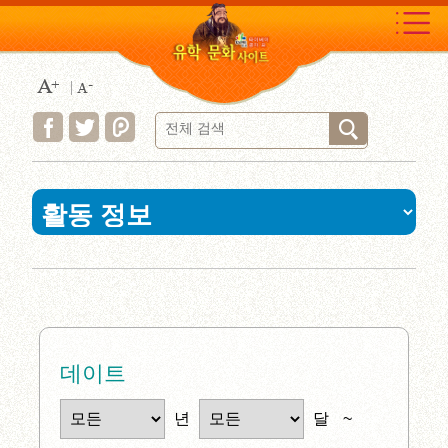
Move
to
content
area
:::
데이트
년
달
~