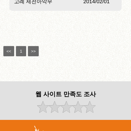
고례 제전아악무
2014/02/01
<<
1
>>
웹 사이트 만족도 조사