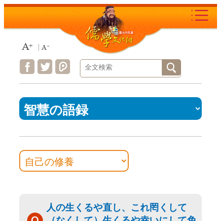
Move
to
content
area
:::
人の生くるや直し、これ罔くして
（なくして）生くるや幸いにして免