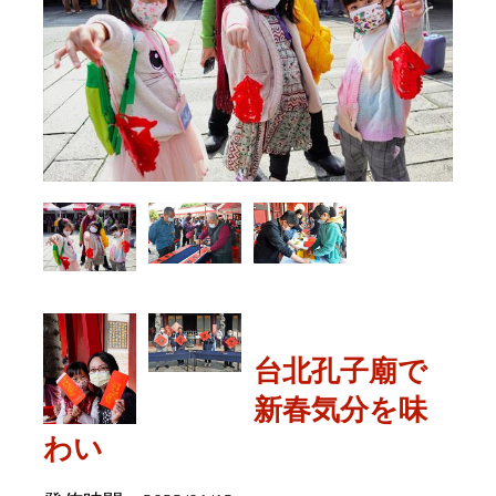
台北孔子廟で
新春気分を味
わい