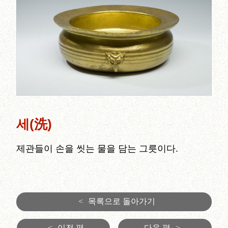
세(洗)
제관들이 손을 씻는 물을 담는 그릇이다.
<
목록으로 돌아가기
<
이전 편
다음 편
>