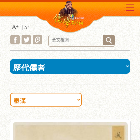
跳
到
主
要
內
容
區
塊
:::