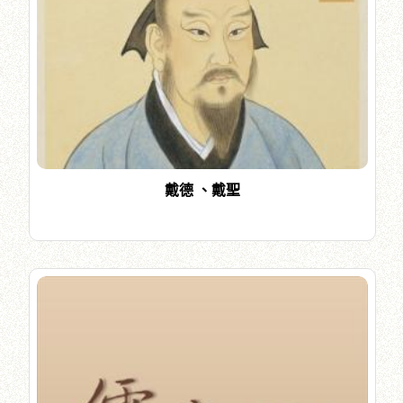
戴德 、戴聖