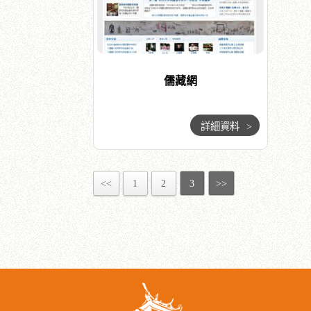
儒藏網
詳細資料
>
<<
1
2
3
>>