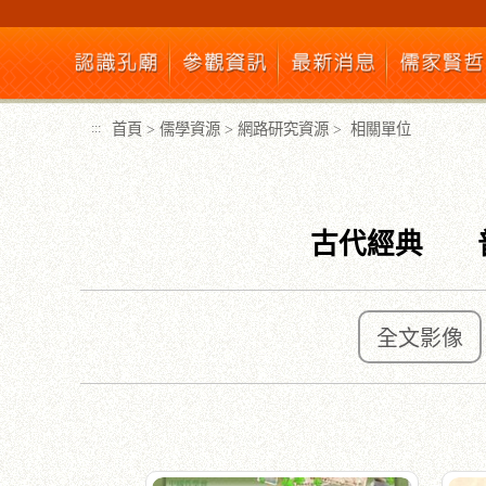
跳
到
主
要
內
首頁
>
儒學資源
>
網路研究資源
>
相關單位
:::
容
區
塊
古代經典
全文影像
:::