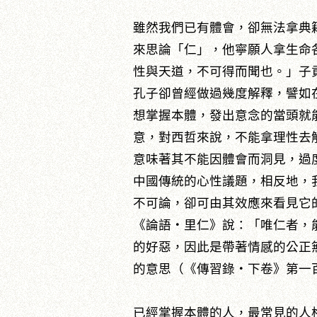
雖然我們已有體會，卻無法拿典
來思論「仁」，他寧願人拿生命
性與天道，不可得而聞也。」子
孔子卻曾經做過幾度解釋，譬如
想掌握本體，發出意念的當頭就
意，對西哲來說，不能拿理性去
意味著其不能因體會而洞見，過
中國傳統的心性議題，相反地，
不可論，卻可由其效應來看見它
《論語‧里仁》說：「唯仁者，
的好惡，因此是帶著情感的公正
的意思（《傳習錄‧下卷》第一
已經掌握本體的人，最常見的人