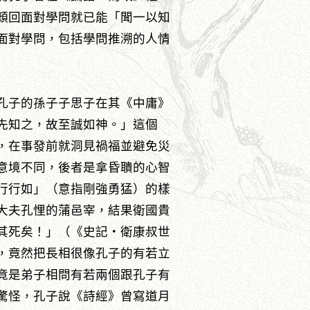
顏回面對學問就已能「聞一以知
面對學問，包括學問推溯的人情
孔子的孫子子思子在其《中庸》
先知之，故至誠如神。」這個
，在事發前就洞見禍福並避免災
意境不同，後者是拿昏聵的心智
行行如」（意指剛強勇猛）的樣
大夫孔悝的蒲邑宰，結果衛國貴
其死矣！」（《史記‧衛康叔世
，竟然把長相很像孔子的有若立
竟是弟子相問有若兩個跟孔子有
驚怪，孔子說《詩經》曾寫道月