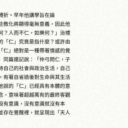
轉折。早年他講學旨在論
些教化將顯得毫無意義，因此他
何？人而不仁，如樂何？」治禮
的「仁」究竟是指什麼？或許由
「仁」絕對是一種帶著情感的覺
」同篇還記說：「仲弓問仁，子
待自己的社會與政治生活，自己
，有著自省過後對生命與其生活
他說的「仁」已經具有本體的意
念，意味著超越萬有的最終客觀
沒有意識，沒有意識就沒有本
並存在覺醒裡，就呈現出「天人