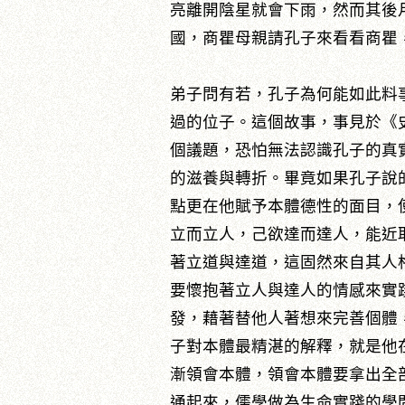
亮離開陰星就會下雨，然而其後
國，商瞿母親請孔子來看看商瞿
弟子問有若，孔子為何能如此料
過的位子。這個故事，事見於《
個議題，恐怕無法認識孔子的真
的滋養與轉折。畢竟如果孔子說
點更在他賦予本體德性的面目，
立而立人，己欲達而達人，能近
著立道與達道，這固然來自其人
要懷抱著立人與達人的情感來實
發，藉著替他人著想來完善個體
子對本體最精湛的解釋，就是他
漸領會本體，領會本體要拿出全
通起來，儒學做為生命實踐的學