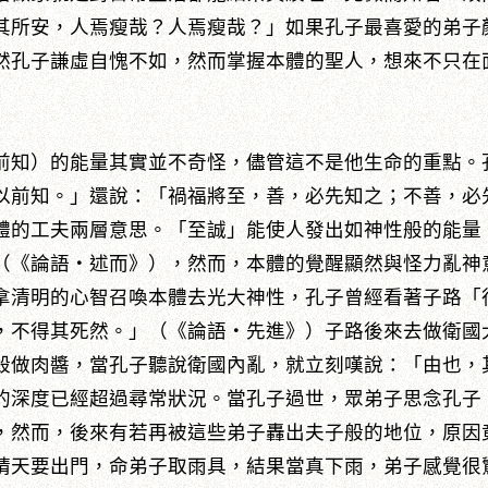
其所安，人焉瘦哉？人焉瘦哉？」如果孔子最喜愛的弟子
然孔子謙虛自愧不如，然而掌握本體的聖人，想來不只在
前知）的能量其實並不奇怪，儘管這不是他生命的重點。
以前知。」還說：「禍福將至，善，必先知之；不善，必
體的工夫兩層意思。「至誠」能使人發出如神性般的能量
（《論語‧述而》），然而，本體的覺醒顯然與怪力亂神
拿清明的心智召喚本體去光大神性，孔子曾經看著子路「
，不得其死然。」（《論語‧先進》）子路後來去做衛國
殺做肉醬，當孔子聽說衛國內亂，就立刻嘆說：「由也，
的深度已經超過尋常狀況。當孔子過世，眾弟子思念孔子
，然而，後來有若再被這些弟子轟出夫子般的地位，原因
晴天要出門，命弟子取雨具，結果當真下雨，弟子感覺很