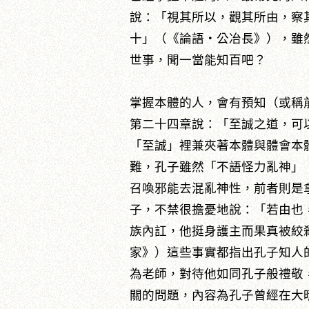
說：「視其所以，觀其所由，察
十」（《論語‧公冶長》），雖
世事，聞一當能知百吧？
掌握本體的人，會有預知（或稱
第二十四章說：「至誠之道，可
「至誠」裡兼夾著本體與體會本
難，孔子雖然「不語怪力亂神」
召喚邪能去混亂神性，前者則是
子，不禁很擔憂地說：「若由也
族內訌，他挺身護主而果真被絞
家》）這些事實都指出孔子知人
為老師，對待他如同孔子般禮敬
關的問題，內容為孔子曾經在大