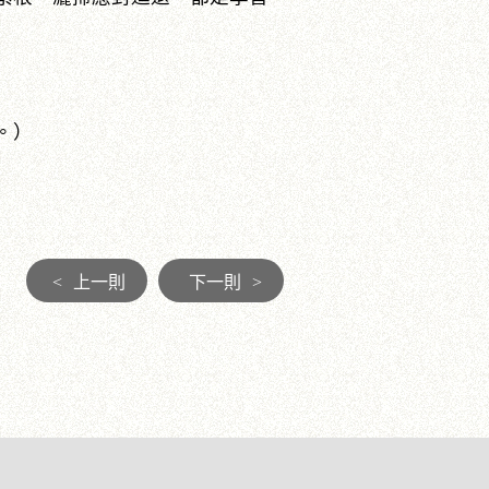
。）
<
上一則
下一則
>