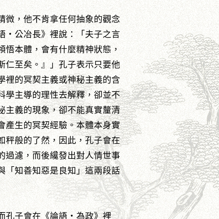
精微，他不肯拿任何抽象的觀念
語‧公冶長》裡說：「夫子之言
領悟本體，會有什麼精神狀態，
斯仁至矣。』」孔子表示只要他
學裡的冥契主義或神秘主義的含
科學主導的理性去解釋，卻並不
秘主義的現象，卻不能真實釐清
會產生的冥契經驗。本體本身實
如秤般的了然，因此，孔子會在
的過濾，而後纔發出對人情世事
與「知善知惡是良知」這兩段話
而孔子會在《論語‧為政》裡