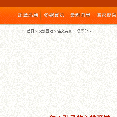
跳
到
主
要
內
首頁
>
交流園地
>
佳文共賞
>
儒學分享
:::
容
區
塊
:::