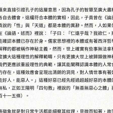
籍來直接引證孔子的這層意思，因為孔子的智慧至廣大盡
各自去體會，這纔符合本體的實相，因此，子貢曾在《論
貢說的「性」與「天道」都是本體的異辭。然而，人如果
在《論語‧述而》裡說：「子曰：『仁遠乎哉？我欲仁，
能確認本體已存在於身。儒家思想裡的本體或有著西洋哲
解釋的都被稱作神秘主義，然而，世上確實有些事無法拿
度擴大這種理性的解釋範疇，只有更擴大世上被歸類做神
我們更應該重設理性的典範，讓其能闡釋認識本體的人常
的存在，這種效應會呈現出清朗的洞見，對人情世事有著
能好人，能惡人。」這種好惡已經先經過超越好惡的本體
無私，正如王陽明「四句教」裡說的「無善無惡心之體」
百十一五條）。
格徵象就是對日常生活都能細察其紋理，見微而知著，故