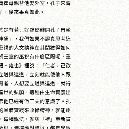
商瞿母親替他娶外室，孔子來齊
子，後來果真如此。
於是有若只好黯然離開孔子曾坐
神通」，我們如果不認真思考這
重視的人文精神在其間獲得如何
朝王室的巫祝有什麼區隔呢？重
語‧雍也》裡說：「仁者，己欲
立道與達道，立刻就能使他人跟
再者，人想要立道與達道，就得
達世的弘願，這種由生命實感出
示他已經有做工夫的意識了。孔
的具體實踐來收攝精神，就能逐
，這種說法，就與「禮」重新貫
紮根，灑掃應對進退，都是學習