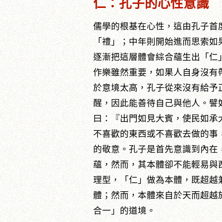
仁：孔子的心性意識
儒學的根基在心性，這由孔子首
「禮」；中年則開始進而思索如
逐漸把這層體會綜合蘊生出「仁
作樂雖然重要，如果人自身沒有
於意境太高，孔子從來沒有給予
醒，因此能善待自己與他人。譬
曰：『出門如見大賓，使民如承
不喜歡的東西或不喜歡去做的事
的敬意。孔子是首先意識到內在
蘊，然而，其本體卻不能輕易與
理型，「仁」做為本體，既超越
體；然而，本體來自於天而超越
合一」的道境。