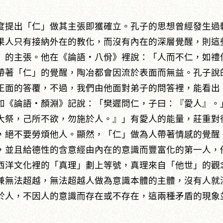
度提出「仁」做其主張即獲確立。孔子的思想曾經發生過
果人只有接納外在的教化，而沒有內在的深層覺醒，則這
」的主張。他在《論語‧八佾》裡說：「人而不仁，如禮
帶著「仁」的覺醒，陶冶都會因流於表面而無益。孔子說
正面的答覆，不過，我們由他面對弟子的問答裡，能看出
如《論語‧顏淵》記說：「樊遲問仁，子曰：『愛人』。
大祭，己所不欲，勿施於人。』」有愛人的能量，莊重對
，絕不要勞煩他人。顯然，「仁」做為人帶著情感的覺醒
，並且給德性的含意經由內在的意識而豐富化的第一人，
西洋文化裡的「真理」劃上等號，真理來自「他世」的觀
兼無法超越，無法超越人做為意識本體的主體，沒有人就
於人，不因人的意識而存在或不存在，這兩種矛盾的現象