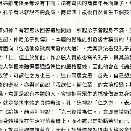
月亮離開陰星都沒有下雨；還有齊國的商瞿年長而無子，
，孔子看見就說不需憂慮，商瞿四十歲後自然會生五個孩
事如神？有若無法回答這種問題，引起弟子皆起身不滿，
史記‧仲尼弟子列傳》。本體的覺醒能引發後世稱謂的「
實面向（包括他象徵與闡發的大道），尤其無法看見孔子
的「仁」僅止於如此，作為殷人貴族後裔的孔子，與其前
使人掌握本體得要通過德性的嚴格歷練，因此他會在《論
取譬，可謂仁之方也已。」這有兩層意思：首先，自己想
格的奇魅，亦與前面說「我欲仁，斯仁至」的意境相通；
踐，意即是說有本體的人，會懷抱著眾生的福祉做為立身
，就是覺悟本體的具體辦法。孔子這裡說「仁之方」，表
在《論語‧顏淵》裡說：「克己復禮為仁。」意即拿禮節
部身體謹慎在生活裡落實舉止，而不該只是動腦苦思而已
問，就由這裡開始奠立，因此，認識儒學就得由人格教育