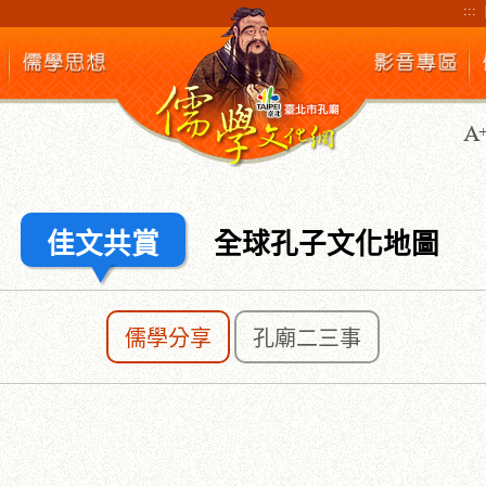
:::
佳文共賞
全球孔子文化地圖
儒學分享
孔廟二三事