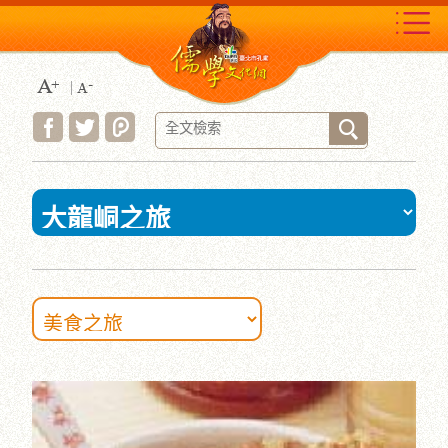
跳
到
主
要
內
容
區
塊
:::