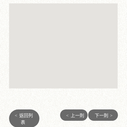
<
返回列
<
上一則
下一則
>
表