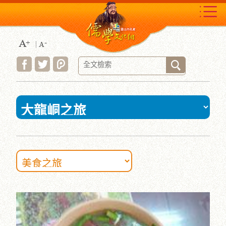
跳
到
主
要
內
容
區
塊
:::