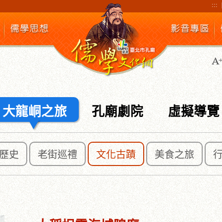
:::
大龍峒之旅
孔廟劇院
虛擬導覽
歷史
老街巡禮
文化古蹟
美食之旅