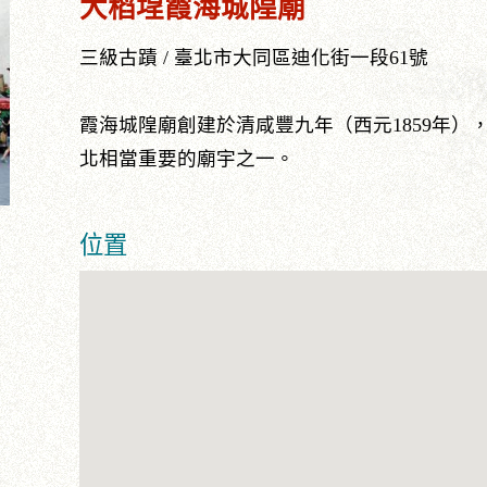
大稻埕霞海城隍廟
三級古蹟 / 臺北市大同區迪化街一段61號
霞海城隍廟創建於清咸豐九年（西元1859年
北相當重要的廟宇之一。
位置