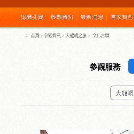
跳
到
主
要
內
首頁
>
參觀資訊
>
大龍峒之旅
>
文化古蹟
:::
容
區
塊
參觀服務
大龍峒
:::