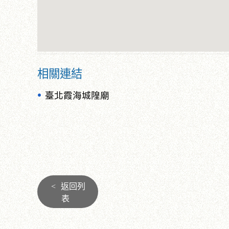
相關連結
臺北霞海城隍廟
<
返回列
表