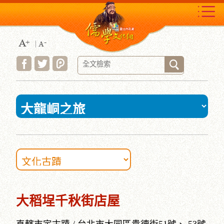
跳
到
主
要
內
容
區
塊
:::
大稻埕千秋街店屋