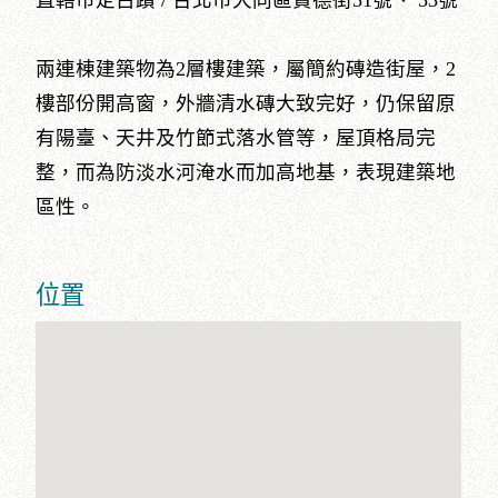
直轄市定古蹟 / 台北市大同區貴德街51號、 53號
兩連棟建築物為2層樓建築，屬簡約磚造街屋，2
樓部份開高窗，外牆清水磚大致完好，仍保留原
有陽臺、天井及竹節式落水管等，屋頂格局完
整，而為防淡水河淹水而加高地基，表現建築地
區性。
位置