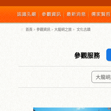
跳
到
主
要
內
首頁
>
參觀資訊
>
大龍峒之旅
>
文化古蹟
:::
容
區
塊
參觀服務
大龍峒
:::