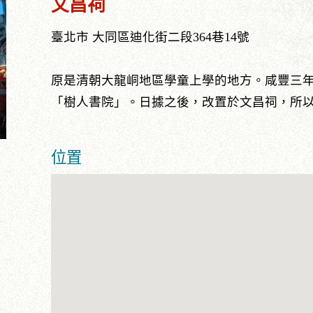
文昌祠
臺北市 大同區迪化街二段364巷14號
原是清朝大龍峒地區學童上學的地方。咸豐三年
「樹人書院」。日據之後，改置於文昌祠，所
位置