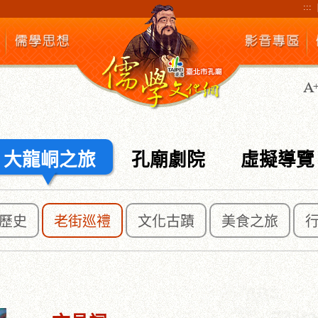
:::
大龍峒之旅
孔廟劇院
虛擬導覽
歷史
老街巡禮
文化古蹟
美食之旅