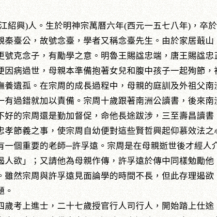
江紹興)人。生於明神宗萬曆六年(西元一五七八年)，卒於
親秦臺公，故號念臺，學者又稱念臺先生。由於家居蕺山
更號克念子，有勵學之意。明魯王賜諡忠端，唐王賜諡忠
因病過世，母親本準備抱著女兒和腹中孩子一起殉節，
撫養遺孤。在宗周的成長過程中，母親的庭訓及外祖父南
一有過錯就加以責備。宗周十歲跟著南洲公讀書，後來南
不好的宗周還是勤加督促，命他長途跋涉，三至壽昌讀書
忠孝節義之事，使宗周自幼便對這些賢哲興起仰慕效法之
個重要的老師─許孚遠。宗周是在母親逝世後才經人介
遏人欲」；又請他為母親作傳，許孚遠於傳中同樣勉勵他
。雖然宗周與許孚遠見面論學的時間不長，但此存理遏欲
題。
歲考上進士，二十七歲授官行人司行人，開始踏上仕途