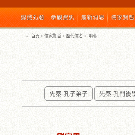
跳
到
主
要
內
首頁
>
儒家賢哲
>
歷代儒者
>
明朝
:::
容
區
塊
先秦-孔子弟子
先秦-孔門後
:::