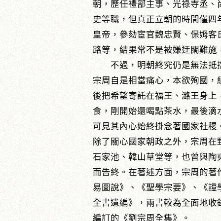
朝，歷任禮部主事、光祿寺丞、
史等職，但真正立朝的時間僅四
皇帝，參劾宦官魏忠賢、保姆客
路等，結果常不是被嫌迂闊難施
不過，明朝終究仍是無法抵擋
宗周自是相當痛心，本欲殉國，
後把希望寄託在福王、潞王身上
食，剛開始還喝點茶水，最後滴
可見其內心始終掛念著國家社稷
除了關心國家朝政之外，宗周在
石家池、韓山草堂等，也曾與陶
而告終。在著述方面，宗周的著
易圖說》、《聖學宗要》、《證
全書遺編》，兩書較為全面地收
編訂的《劉宗周全集》。