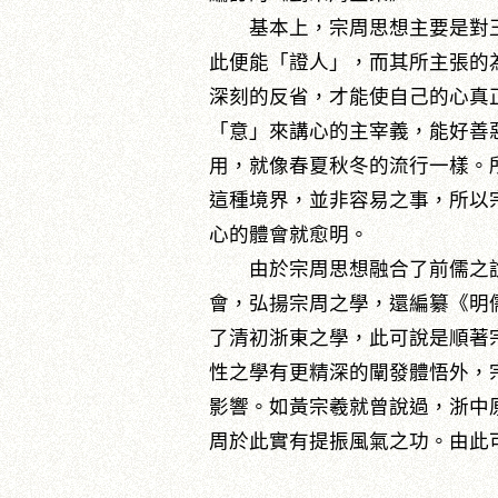
基本上，宗周思想主要是對王
此便能「證人」，而其所主張的
深刻的反省，才能使自己的心真
「意」來講心的主宰義，能好善
用，就像春夏秋冬的流行一樣。
這種境界，並非容易之事，所以
心的體會就愈明。
由於宗周思想融合了前儒之說
會，弘揚宗周之學，還編纂《明
了清初浙東之學，此可說是順著
性之學有更精深的闡發體悟外，
影響。如黃宗羲就曾說過，浙中
周於此實有提振風氣之功。由此