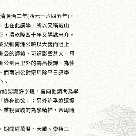
清順治二年(西元一六四五年)，
，也在此講學，所以又稱蕺山
正，清乾隆四十年又賜諡忠介。
被父親南洲公曉以大義而阻止，
洲公的師範，可謂影響甚大。母
洲公到百里外的壽昌授課，為使
。而南洲公對宗周除平日講學
心。
紹認識許孚遠，曾向他請問為學
「謹身節欲」；另外許孚遠還提
、重視實踐的為學精神，宗周時
，期間經萬曆、天啟、崇禎三