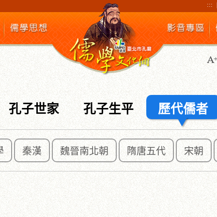
:::
孔子世家
孔子生平
歷代儒者
學
秦漢
魏晉南北朝
隋唐五代
宋朝