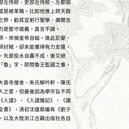
部左侍郎、吏部左侍郎、左都御
或是被革職。比如他曾上疏天啟
之弊，勸其宜躬行聖學、廣開言
仍是堅守道義，直言不諱。
師，崇禎皇帝自縊。逢此巨變，
師討賊，卻未能獲得有力支援，
，先是投水自盡不成，後又絕
「魯」字，即問魯王監國之事，
大善寺僧舍、朱氏解吟軒、陳氏
人之意，但最後因為學宗旨不同
《人譜》、《人譜雜記》、《讀
全書》，清初沈復粲編有《劉子
，以及大陸浙江古籍出版社各自