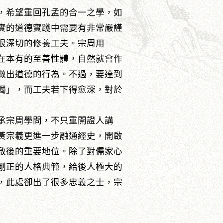
，希望重回孔孟的合一之學，如
實的道德實踐中需要有非常嚴謹
很深切的修養工夫。宗周用
在本有的至善性體，自然就會作
做出道德的行為。不過，要達到
獨」，而工夫若下得愈深，對於
承宗周學問，不只重開證人講
黃宗羲更進一步融通經史，開啟
啟後的重要地位。除了對儒家心
剛正的人格典範，給後人極大的
，此處卻出了很多忠義之士，宗