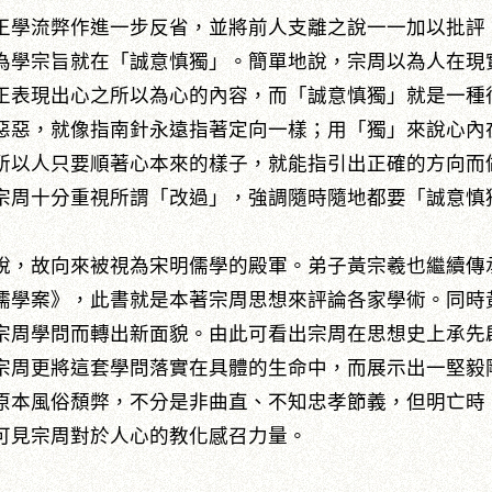
學流弊作進一步反省，並將前人支離之說一一加以批評
為學宗旨就在「誠意慎獨」。簡單地說，宗周以為人在現
正表現出心之所以為心的內容，而「誠意慎獨」就是一種
惡惡，就像指南針永遠指著定向一樣；用「獨」來說心內
所以人只要順著心本來的樣子，就能指引出正確的方向而
宗周十分重視所謂「改過」，強調隨時隨地都要「誠意慎
，故向來被視為宋明儒學的殿軍。弟子黃宗羲也繼續傳
儒學案》，此書就是本著宗周思想來評論各家學術。同時
宗周學問而轉出新面貌。由此可看出宗周在思想史上承先
宗周更將這套學問落實在具體的生命中，而展示出一堅毅
原本風俗頹弊，不分是非曲直、不知忠孝節義，但明亡時
可見宗周對於人心的教化感召力量。