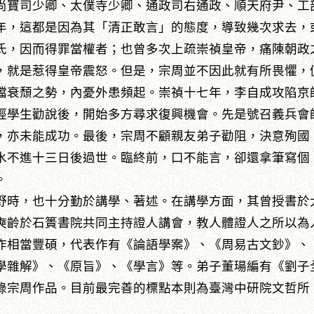
尚寶司少卿、太僕寺少卿、通政司右通政、順天府尹、工
年，這都是因為其「清正敢言」的態度，導致幾次求去，
氏，因而得罪當權者；也曾多次上疏崇禎皇帝，痛陳朝政
，就是惹得皇帝震怒。但是，宗周並不因此就有所畏懼，
衰頹之勢，內憂外患頻起。崇禎十七年，李自成攻陷京
經學生勸說後，開始多方尋求復興機會。先是號召義兵會
，亦未能成功。最後，宗周不顧親友弟子勸阻，決意殉國
水不進十三日後過世。臨終前，口不能言，卻還拿筆寫個
。
野時，也十分勤於講學、著述。在講學方面，其曾授書於
奭齡於石簣書院共同主持證人講會，教人體證人之所以為
作相當豐碩，代表作有《論語學案》、《周易古文鈔》、
學雜解》、《原旨》、《學言》等。弟子董瑒編有《劉子
錄宗周作品。目前最完善的標點本則為臺灣中研院文哲所