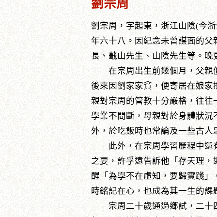
劉宗周
劉宗周，字起東，浙江山陰(今浙
年六十八。因紀念未曾謀面的父
長、蕺山先生、山陰先生等。晚
在宗周出生前幾個月，父親便
後來因劉家家貧，便寄居在娘家
親對宗周的管教十分嚴格，往往
學業不間斷，母親對於身體狀況
外，於吃飯時也常論及一些古人
此外，在宗周學習歷程中還有一
之要，許孚遠告訴他「存天理，
醒「為學不在虛知，要歸實踐」
時銘記在心，也成為其一生的課
宗周二十歲通過鄉試，二十四