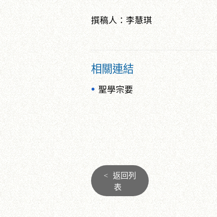
撰稿人：李慧琪
相關連結
聖學宗要
<
返回列
表