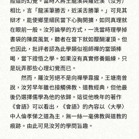
證道的幻覺。當時人將王龍溪與羅近溪（汝芳）
相比，言「龍溪筆勝舌，近溪舌勝筆。」可見其
辯才，能使鄉里細民當下心胸開擴，如同真理就
在眼前一般。汝芳論學的方式，一洗當時理學掉
書袋的陳腐風氣，聽者在當下就如醍醐灌頂。但
也因此，批評者認為此學類似祖師禪的當頭棒
喝，當下證悟之學。如果沒有真實修養鍛練，只
是玩弄那些心理幻覺而已。
然而，羅汝芳絕不是向禪學靠攏，王塘南曾
說，汝芳早年雖也接觸佛教、道教經典，但他最
後仍選擇儒學為他的依歸。這從他晚年的著作
《會語》可以看出，《會語》的內容以〈大學〉
中人倫孝悌之道為主，無一絲一毫佛教與道教的
痕跡。由此可見汝芳的學問旨趣。