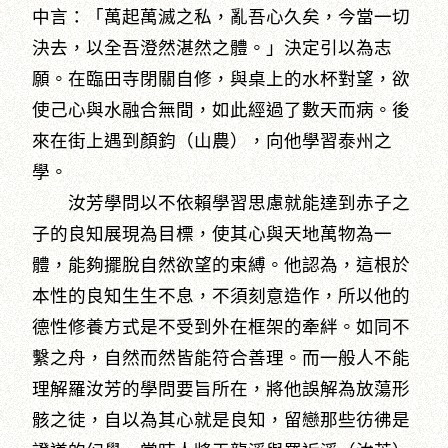
中言：「萬起萬滅之私，亂吾心久矣，今當一切
決去，以全吾澄然湛然之體。」決定引以為志
願。在臨田寺閉關自修，與桌上的水杯對望，欲
使己心與水融合無間，如此經過了數天而病。後
來在街上遇到顏鈞（山農），向他學習泰州之
學。
汝芳學問以不依賴學習思慮就能達到赤子之
子的良知展現為目標，使其心與天地萬物為一
體，能夠擺脫自然欲望的束縛。他認為，這根於
本性的良知生生不息，不須刻意造作，所以他的
德性修養方式是不受到外在框架的牽絆。如同不
繫之舟，自然而然皆能符合善理。而一般人不能
理解羅汝芳的學問要旨所在，將他誤解為放蕩形
骸之徒，自以為其心就是良知，留戀那些彷彿是