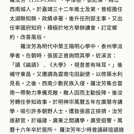
羅汝芳（1515-1588），字惟德，號近溪，為江
西南城人。於嘉靖三十二年進士及第。曾經擔任
太湖縣知縣，政績卓著，後升任刑部主事。又出
任寧國府知府，積極於地方舉辦講會，訂定鄉
約，改善風俗。
羅汝芳為明代中葉王陽明心學中，泰州學派
學者。在朝時，張居正曾詢問其學，近溪言：
「讀《論語》﹑《大學》，視昔差有味耳。」後
補守東昌。又遷調為雲南屯田副使，以修築水利
見長。之後，西南少數民族入侵，羅汝芳集合雲
南一帶勢力準備克敵，敵人因而主動投降。後汝
芳轉任參知政事。於明神宗萬曆五年在廣慧寺講
學，吸引許多朝野人士。遭致張居正排擠，汝芳
遂辭官，於福建、廣東之間講學，廣受迴響。萬
曆十六年卒於居所。 羅汝芳年少時曾讀薛瑄語錄