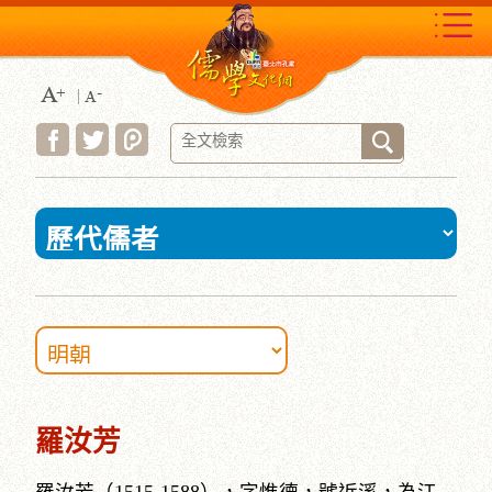
跳
到
主
要
內
容
區
塊
:::
羅汝芳