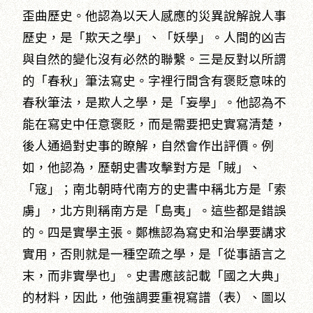
歪曲歷史。他認為以天人感應的災異說解說人事
歷史，是「欺天之學」、「妖學」。人間的凶吉
與自然的變化沒有必然的聯繫。三是反對以所謂
的「春秋」筆法寫史。字裡行間含有褒貶意味的
春秋筆法，是欺人之學，是「妄學」。他認為不
能在寫史中任意褒貶，而是需要把史實寫清楚，
後人通過對史事的瞭解，自然會作出評價。例
如，他認為，歷朝史書攻擊對方是「賊」、
「寇」；南北朝時代南方的史書中稱北方是「索
虜」，北方則稱南方是「島夷」。這些都是錯誤
的。四是實學主張。鄭樵認為寫史和治學要講求
實用，否則就是一種空疏之學，是「從事語言之
末，而非實學也」。史書應該記載「國之大典」
的材料，因此，他強調要重視寫譜（表）、圖以