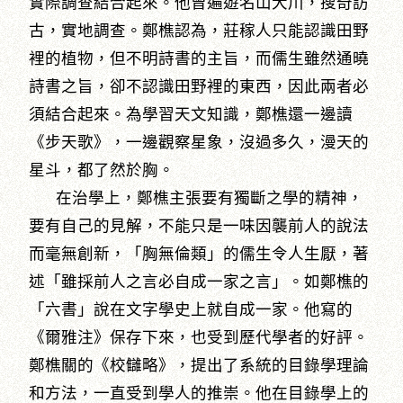
實際調查結合起來。他曾遍遊名山大川，搜奇訪
古，實地調查。鄭樵認為，莊稼人只能認識田野
裡的植物，但不明詩書的主旨，而儒生雖然通曉
詩書之旨，卻不認識田野裡的東西，因此兩者必
須結合起來。為學習天文知識，鄭樵還一邊讀
《步天歌》，一邊觀察星象，沒過多久，漫天的
星斗，都了然於胸。
在治學上，鄭樵主張要有獨斷之學的精神，
要有自己的見解，不能只是一味因襲前人的說法
而毫無創新，「胸無倫類」的儒生令人生厭，著
述「雖採前人之言必自成一家之言」。如鄭樵的
「六書」說在文字學史上就自成一家。他寫的
《爾雅注》保存下來，也受到歷代學者的好評。
鄭樵關的《校讎略》，提出了系統的目錄學理論
和方法，一直受到學人的推崇。他在目錄學上的