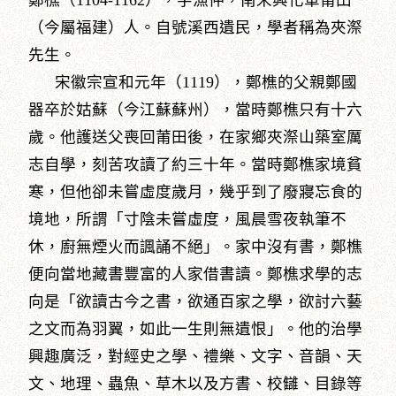
鄭樵（1104-1162），字漁仲，南宋興化軍莆田
（今屬福建）人。自號溪西遺民，學者稱為夾漈
先生。
宋徽宗宣和元年（1119），鄭樵的父親鄭國
器卒於姑蘇（今江蘇蘇州），當時鄭樵只有十六
歲。他護送父喪回莆田後，在家鄉夾漈山築室厲
志自學，刻苦攻讀了約三十年。當時鄭樵家境貧
寒，但他卻未嘗虛度歲月，幾乎到了廢寢忘食的
境地，所謂「寸陰未嘗虛度，風晨雪夜執筆不
休，廚無煙火而諷誦不絕」。家中沒有書，鄭樵
便向當地藏書豐富的人家借書讀。鄭樵求學的志
向是「欲讀古今之書，欲通百家之學，欲討六藝
之文而為羽翼，如此一生則無遺恨」。他的治學
興趣廣泛，對經史之學、禮樂、文字、音韻、天
文、地理、蟲魚、草木以及方書、校讎、目錄等