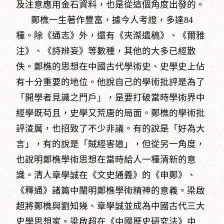
及注意應用金石資料，也是從這個角度出發的。
鄭樵一生著作豐富，據今人考證，多達84
種。除《通志》外，還有《夾漈遺稿》、《爾雅
注》、《詩辨妄》等數種，其他的大多已經散
佚。鄭樵的思想在中國古代學術史、史學史上佔
有十分重要的地位。他說自己的學術批評是為了
「開學者見識之門戶」，是要打破當時學術界中
經學既苟且，史學又荒唐的局面。鄭樵的學術批
評淩厲，也招致了不少非議。有的說是「好為大
言」，有的說是「賊經害道」，但從另一角度，
也說明鄭樵學術思想在當時給人一種清新的意
識。清人章學誠在《文史通義》的《申鄭》、
《釋通》諸篇中闡明鄭樵學術精神的意義。梁啟
超將鄭樵與劉知幾、章學誠並成為中國古代三大
史學思想家。梁啟超在《中國歷史研究法》中