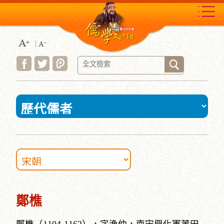
跳
到
主
要
內
容
區
塊
:::
鄭樵