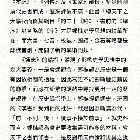
《本紀》、《列傳》及《世家》部份，多是刪削
前代史書而成，歷來評價不高。此書「總天下之
大學術而條其綱目「的二十《略》、書前的《總
序》以各略的《序》才是鄭樵史學思想的精華所
在。而六書、七音、校讎、圖譜、金石等略都是
鄭樵首創，開闢了新的學術門類。
《通志》的編撰，體現了鄭樵史學思想中的
幾大要義。一是會通觀念，鄭樵認為歷史是一個
有因依相關的過程，因此寫史不能割斷歷史前後
的聯繫，而應在紛繁的頭緒中尋找更出一定的歷
史規律。在歷史編撰學上，鄭樵提倡通史，班固
的《漢書》受到他的批評，就是因為斷漢為代，
「前王不列于後王，後事不接於前事」。就史料
而言，鄭樵認為寫史要收集盡可能多的材料，會
天下之書而修書。二是反對用天命論和災異之說