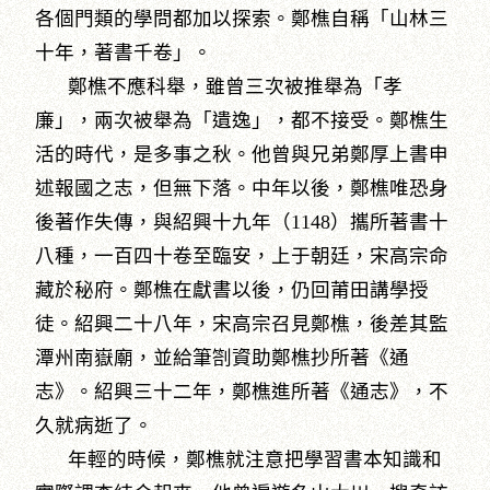
各個門類的學問都加以探索。鄭樵自稱「山林三
十年，著書千卷」。
鄭樵不應科舉，雖曾三次被推舉為「孝
廉」，兩次被舉為「遺逸」，都不接受。鄭樵生
活的時代，是多事之秋。他曾與兄弟鄭厚上書申
述報國之志，但無下落。中年以後，鄭樵唯恐身
後著作失傳，與紹興十九年（1148）攜所著書十
八種，一百四十卷至臨安，上于朝廷，宋高宗命
藏於秘府。鄭樵在獻書以後，仍回莆田講學授
徒。紹興二十八年，宋高宗召見鄭樵，後差其監
潭州南嶽廟，並給筆劄資助鄭樵抄所著《通
志》。紹興三十二年，鄭樵進所著《通志》，不
久就病逝了。
年輕的時候，鄭樵就注意把學習書本知識和