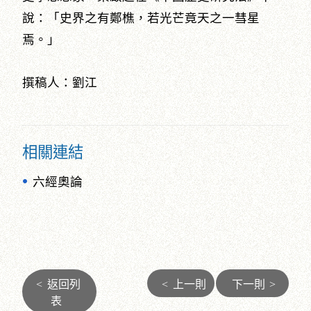
說：「史界之有鄭樵，若光芒竟天之一彗星
焉。」
撰稿人：劉江
相關連結
六經奧論
<
返回列
<
上一則
下一則
>
表