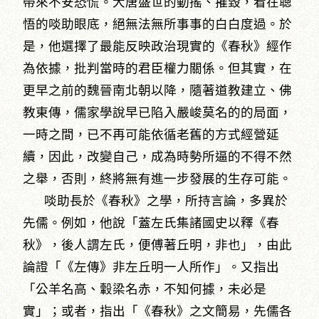
帶來不安恐慌。大唐盛世的動搖、摧毀，看在聰
悟的啖助眼底，絕無法無所事事的白白度過。於
是，他選擇了最能反映政治現實的《春秋》經作
為依據，批判當時的君臣權力關係。但其實，在
更早之前的魏晉南北朝以降，隨著道教建立、佛
教東傳，儒家學說早已陷入嚴峻莫名的的局面，
一時之間，已不再可能依循老舊的方式經營延
續，因此，改變自己，成為時勢所逼的不得不然
之舉，否則，終將無有進一步發展的生存可能。
啖助長於《春秋》之學，所持言論，多異於
先儒。例如，他說「蓋左氏集諸國史以釋《春
秋》，後人謂左氏，便傅著丘明，非也」，由此
論證「《左傳》非左丘明一人所作」。又指出
「公羊名高、轂梁名赤，不知何據，未必是
實」；或者，指出「《春秋》之文簡易，先儒各