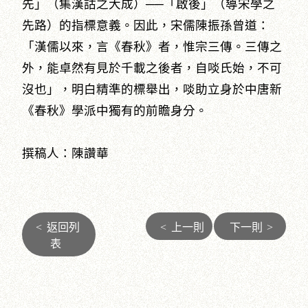
先」（集漢詁之大成）──「啟後」（導宋學之
先路）的指標意義。因此，宋儒陳振孫曾道：
「漢儒以來，言《春秋》者，惟宗三傳。三傳之
外，能卓然有見於千載之後者，自啖氏始，不可
沒也」，明白精準的標舉出，啖助立身於中唐新
《春秋》學派中獨有的前瞻身分。
撰稿人：陳讚華
<
返回列
<
上一則
下一則
>
表