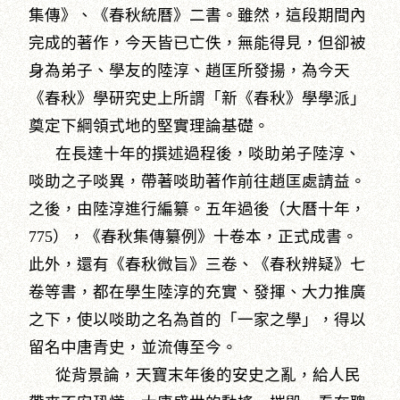
集傳》、《春秋統曆》二書。雖然，這段期間內
完成的著作，今天皆已亡佚，無能得見，但卻被
身為弟子、學友的陸淳、趙匡所發揚，為今天
《春秋》學研究史上所謂「新《春秋》學學派」
奠定下綱領式地的堅實理論基礎。
在長達十年的撰述過程後，啖助弟子陸淳、
啖助之子啖異，帶著啖助著作前往趙匡處請益。
之後，由陸淳進行編纂。五年過後（大曆十年，
775），《春秋集傳纂例》十卷本，正式成書。
此外，還有《春秋微旨》三卷、《春秋辨疑》七
卷等書，都在學生陸淳的充實、發揮、大力推廣
之下，使以啖助之名為首的「一家之學」，得以
留名中唐青史，並流傳至今。
從背景論，天寶末年後的安史之亂，給人民