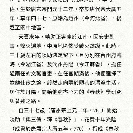
唐代《春秋》經學家啖助（724-770），字叔
佐，生於唐玄宗開元十二年，卒於唐代宗大曆五
年，享年四十七。原籍為趙州（今河北省），後
遷至關中地區。
天寶末年，啖助正客座於江南，因安史亂
事，烽火遍地，中原地區慘受戰火蹂躪。此時，
三十歲左右的啖助決定留下，且分別在台州府臨
海（今湖江省）及潤州丹陽（今江蘇省），擔任
過兩任的文職官吏。在任官期滿後，他便選擇了
遠離仕宦之途，毅然走向隱於陋巷的清貧生活，
居住於丹陽，開始他窮盡心力的《春秋》學研究
與著述之路。
自三十七歲（唐肅宗上元二年，761）開始，
啖助「集三傳，釋《春秋》」，花費十年光陰
（成書於唐肅宗大曆五年，770），撰成《春秋