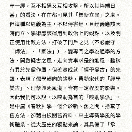
守一經，互不相通又互相攻擊，所以其弊端日
甚」的看法，在在都可見其「標新立異」之處。
但這種以經義為主，不以傳害經，且經義應該因
時而立、學術應該運用到政治上的觀點，以及明
正使用比較方法，打破了門戶之見（不必嚴守
「師法」、「家法」），變專門之學為通學的方
法，開啟疑古之風，走向實事求是的進程。雖稍
有異於先儒作風，但確實成就「經學變古」的先
聲，表現了儒學轉向的趨勢，帶動宋代的「經學
變古」、理學興起風潮，皆有一定程度的影響。
因此我們可以說，以啖助為首的「啖助學派」，
是中唐《春秋》學一個介於新、舊之間，捨棄了
舊方法，卻藉由檢閱舊資料，來主導新學風的學
術體系。從大歷史的觀點來論，其具備了「承