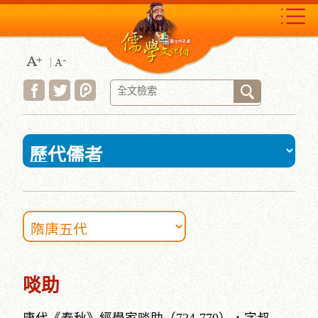
跳
到
主
要
內
容
區
塊
:::
啖助