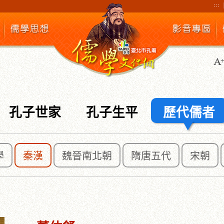
:::
孔子世家
孔子生平
歷代儒者
學
秦漢
魏晉南北朝
隋唐五代
宋朝