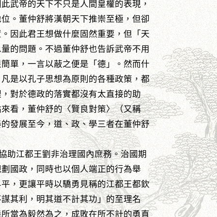
因此武帝的天下不只是人間皇權的表現，
地位。董仲舒將漢朝天下推崇至極，但卻
置。因此君王想做什麼固然重要，但「天
思量的問題。不過董仲舒也告訴武帝不用
很簡單，一言以蔽之便是「德」。然而什
，凡是以孔子思想為原則的各種政策，都
理，對於德政的落實都沒有太直接的助
點來看，董仲舒的〈賢良對策〉（又稱
秦的發展至今，道、政、學三者在董仲舒
協助江都王劉非治理國內庶務。治國期
規劃國政，同時也以個人端正的行為舉
昇平，更讓平時以驕勇見稱的江都王都欽
不謀其利，明其道不計其功」的至理名
義所當為毅然為之，成敗在所不計的勇直