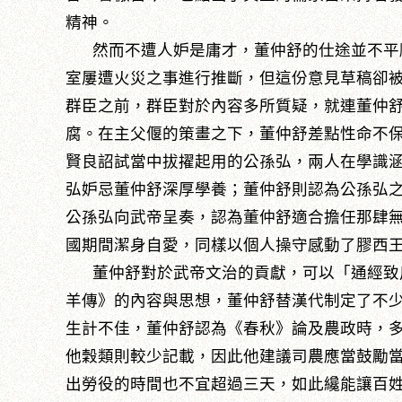
精神。
然而不遭人妒是庸才，董仲舒的仕途並不平
室屢遭火災之事進行推斷，但這份意見草稿卻
群臣之前，群臣對於內容多所質疑，就連董仲
腐。在主父偃的策畫之下，董仲舒差點性命不
賢良詔試當中拔擢起用的公孫弘，兩人在學識
弘妒忌董仲舒深厚學養；董仲舒則認為公孫弘
公孫弘向武帝呈奏，認為董仲舒適合擔任那肆
國期間潔身自愛，同樣以個人操守感動了膠西
董仲舒對於武帝文治的貢獻，可以「通經致
羊傳》的內容與思想，董仲舒替漢代制定了不
生計不佳，董仲舒認為《春秋》論及農政時，
他穀類則較少記載，因此他建議司農應當鼓勵
出勞役的時間也不宜超過三天，如此纔能讓百