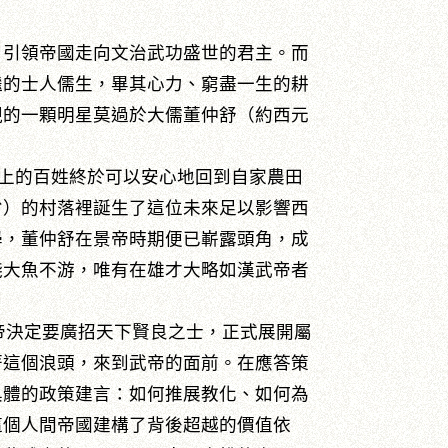
，引領帝國走向文治武功盛世的君主。而
繼的士人儒生，畢其心力、窮盡一生的耕
視的一顆明星莫過於大儒董仲舒（約西元
上的百姓終於可以安心地回到自家農田
省）的村落裡誕生了這位未來足以影響西
學，董仲舒在景帝時期便已嶄露頭角，成
淺大魚不游，唯有在雄才大略如漢武帝者
帝決定要廣招天下賢良之士，正式展開屬
著這個浪頭，來到武帝的面前。在應答策
具體的政策建言：如何推展教化、如何為
這個人間帝國建構了背後超越的價值依