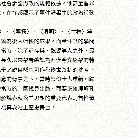
代社會訴訟獄政的規範依據。他甚至曾以
霖，在在都顯示了董仲舒畢生的政治活動
〉、〈蕃露〉、〈清明〉、〈竹林〉等
》實為後人輯佚的成果。而董仲舒的學問
於當時。除了莊存與、魏源等人之外，最
。長久以來學者總認為西漢今文經學的特
孔子之說自然也可作為後世改制的參考。
因應的背景之下，當時部份士人重新回歸
替當時的中國找尋出路。而要正確理解孔
期解說春秋公羊思想的重要代表則首推董
民初再次站上歷史舞台！