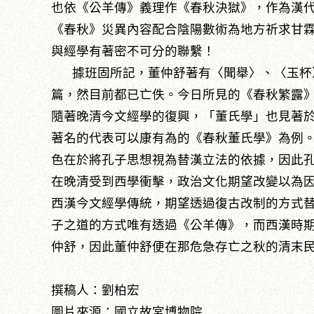
也依《公羊傳》義理作《春秋決獄》，作為漢
《春秋》災異內容配合陰陽數術為地方祈求甘
與經學有著密不可分的聯繫！
據班固所記，董仲舒著有〈聞舉〉、〈玉杯
篇，然目前都已亡佚。今日所見的《春秋繁露
隨著晚清今文經學的復興，「董氏學」也見著
著名的代表可以康有為的《春秋董氏學》為例
色在於將孔子思想視為替漢立法的依據，因此
在晚清受到西學衝擊，政治文化期望改變以為
西漢今文經學傳統，期望透過復古改制的方式
子之道的方式唯有透過《公羊傳》，而西漢時
仲舒，因此董仲舒便在那危急存亡之秋的清末
撰稿人：劉柏宏
圖片來源：國立故宮博物院