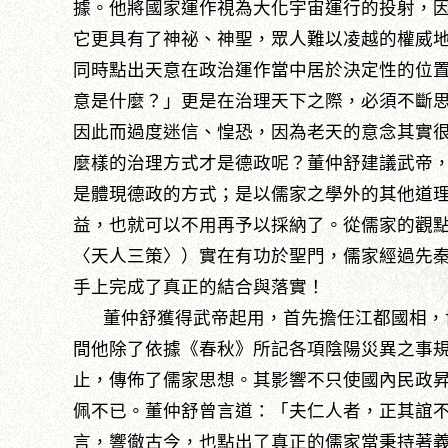
據。他將國家運作視為大化宇宙運行的投射，
它更具有了神祕、神聖，眾人難以凌越的權威
同時點出天意在政治運作當中居於決定性的位
意是什麼？」更是在治理天下之際，必須不斷
因此而過度迷信、惶恐，因為老天的意念其實
麼樣的治理方式才是德政呢？董仲舒建議武帝
是體現德政的方式；是以儒家之學外的其他道
益，也就可以不用再予以採納了。從儒家的觀
〈天人三策〉）實在有功於聖門，儒家經過先
手上完成了真正的結合與落實！
董仲舒獲得武帝起用，首先擔任江都國相，
間他除了依據《春秋》所記各項陰陽災異之事
止，傳佈了儒家思想。其影響不只使國內民政
佩不已。董仲舒曾言道：「夫仁人者，正其誼
言，響徹古今，也點出了真正的儒家當秉持著