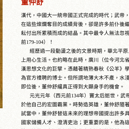
董仲舒
漢代，中國大一統帝國正式完成的時代；武帝
在這些燦爛奪目的成績背後，卻是許多前仆後
耘付出所累積而成的結晶。其中最令人無法忽
前179-104）！
經歷過一段動盪之後的文景時期，華北平原
上用心生活。也約略在此時，廣川（位今河北
漢思想文化的巨擘。憑藉著精熟春秋《公羊》
為官方禮聘的博士。但所謂地薄大木不產，水
即位後，董仲舒纔真正得到大顯身手的機會。
元光元年（西元前134年）竇太后逝世，武
於他自己的宏圖霸業。時勢造英雄，董仲舒隨
試當中，董仲舒替這未來的理想帝國提出許多
國家儲備人才、澄清吏治；更重要的是，他為