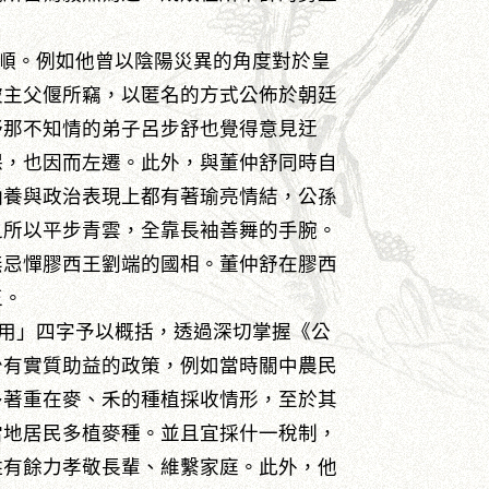
順。例如他曾以陰陽災異的角度對於皇
被主父偃所竊，以匿名的方式公佈於朝廷
舒那不知情的弟子呂步舒也覺得意見迂
保，也因而左遷。此外，與董仲舒同時自
涵養與政治表現上都有著瑜亮情結，公孫
之所以平步青雲，全靠長袖善舞的手腕。
無忌憚膠西王劉端的國相。董仲舒在膠西
王。
用」四字予以概括，透過深切掌握《公
少有實質助益的政策，例如當時關中農民
多著重在麥、禾的種植採收情形，至於其
當地居民多植麥種。並且宜採什一稅制，
姓有餘力孝敬長輩、維繫家庭。此外，他