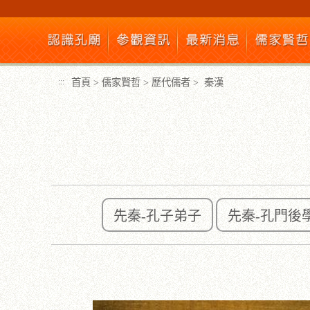
跳
到
主
要
內
首頁
>
儒家賢哲
>
歷代儒者
>
秦漢
:::
容
區
塊
先秦-孔子弟子
先秦-孔門後
:::