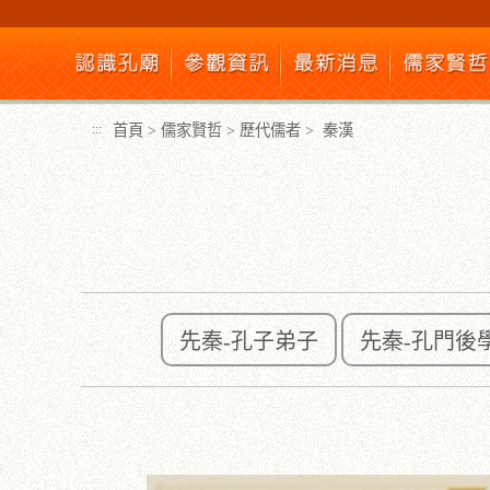
跳
到
主
要
內
首頁
>
儒家賢哲
>
歷代儒者
>
秦漢
:::
容
區
塊
先秦-孔子弟子
先秦-孔門後
:::