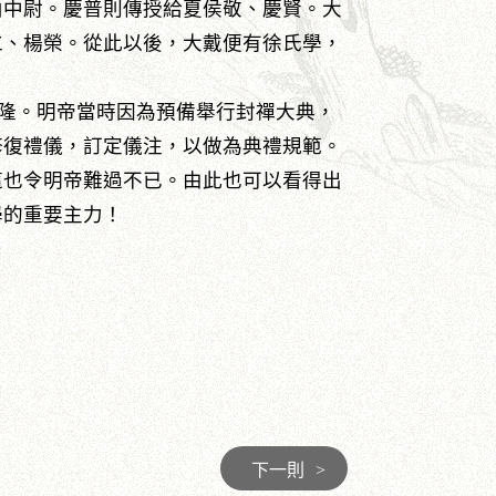
山中尉。慶普則傳授給夏侯敬、慶賢。大
仁、楊榮。從此以後，大戴便有徐氏學，
隆。明帝當時因為預備舉行封禪大典，
修復禮儀，訂定儀注，以做為典禮規範。
這也令明帝難過不已。由此也可以看得出
學的重要主力！
下一則
>