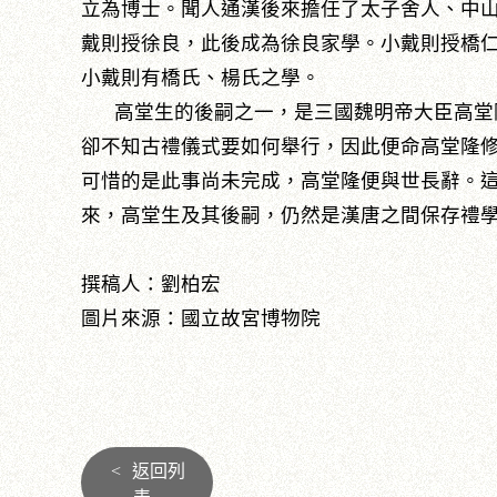
立為博士。聞人通漢後來擔任了太子舍人、中
戴則授徐良，此後成為徐良家學。小戴則授橋
小戴則有橋氏、楊氏之學。
高堂生的後嗣之一，是三國魏明帝大臣高堂
卻不知古禮儀式要如何舉行，因此便命高堂隆
可惜的是此事尚未完成，高堂隆便與世長辭。
來，高堂生及其後嗣，仍然是漢唐之間保存禮
撰稿人：劉柏宏
圖片來源：國立故宮博物院
<
返回列