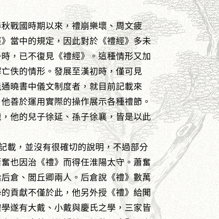
春秋戰國時期以來，禮崩樂壞、周文疲
經》當中的規定，因此對於《禮經》多未
子時，已不復見《禮經》。這種情形又加
解亡佚的情形。發展至漢初時，僅可見
能通曉書中儀文制度者，就目前記載來
，他善於運用實際的操作展示各種禮節。
職，他的兒子徐延、孫子徐襄，皆是以此
記載，並沒有很確切的說明，不過部分
蕭奮也因治《禮》而得任淮陽太守。蕭奮
給后倉、閭丘卿兩人。后倉說《禮》數萬
學的貢獻不僅於此，他另外授《禮》給聞
禮學遂有大戴、小戴與慶氏之學，三家皆