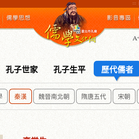
:::
孔子世家
孔子生平
歷代儒者
學
秦漢
魏晉南北朝
隋唐五代
宋朝