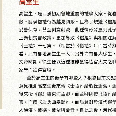
高堂生
高堂生，是西漢初期魯地重要的禮學大家。從
敝。諸侯僭禮行為越見頻繁。且為了規避《禮
妥善保存，甚至刻意削減。此種情形發展到孔
上秦朝焚書政策，更加導致《禮經》與相關注
《士禮》十七篇。（相當於《儀禮》）而當時
看，只有魯地高堂生一人。另外尚有魯人徐生
文帝時期，徐生便以這種技能獲得禮官大夫之
家學而獲得官職。
至於高堂生的後學有哪些人？根據目前文獻
意見推測高堂生後來傳《士禮》給瑕丘蕭奮，
後來授《禮》給東海孟卿。而孟卿則授《禮》
言，而成《后氏曲臺記》。而后倉對於漢代禮
人通漢、戴德、戴聖與慶普。自此之後，漢代