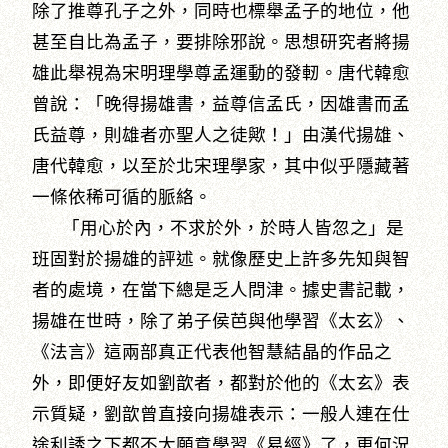
除了推尊孔子之外，同時也標舉孟子的地位，他
甚至自比為孟子，要排除邪說。思想研究者將揚
雄此舉視為宋明理學尊孟運動的發軔。唐代韓愈
曾說：「晚得揚雄書，益尊信孟氏，因雄書而孟
氏益尊，則雄者亦聖人之徒歟！」由漢代揚雄、
唐代韓愈，以至於北宋理學家，其中似乎隱藏著
一條依稀可循的脈絡。
「用心於內，不求於外，於時人皆忽之」是
班固對於揚雄的評述。就像歷史上許多先知與智
者的處境，在當下總是乏人問津。據史書記載，
揚雄在世時，除了弟子侯芭與他學習《太玄》、
《法言》這兩部真正代表他智慧結晶的作品之
外，即便好友如劉歆者，都對於他的《太玄》表
示質疑，劉歆曾直接向揚雄表示：一般人連在仕
途利誘之下都不太願意學習《易經》了，更何況