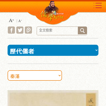
跳
到
主
要
內
容
區
塊
:::