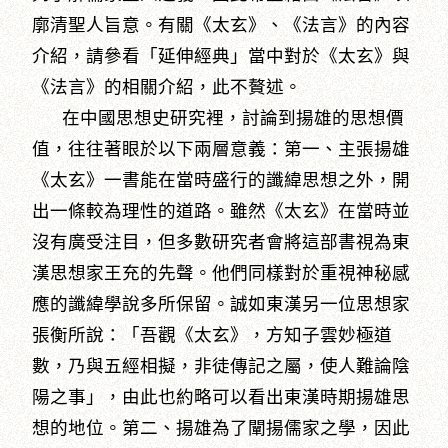
廓清聖人旨意。有關《太玄》、《法言》的內容
介紹，請參看「延伸經典」當中對於《太玄》與
《法言》的相關介紹，此不贅述。
在中國思想史研究裡，討論到揚雄的思想價
值，往往著眼於以下兩層意義：第一、主張揚雄
《太玄》一書能在當時盛行的讖緯思想之外，開
出一條較為理性的道路。雖然《太玄》在當時並
沒有廣受注目，但多數研究者會將這部書視為東
漢思想家王充的先聲。他們同樣對於重視神秘感
應的讖緯學說多所保留。誠如東漢另一位思想家
張衡所說：「吾觀《太玄》，方知子雲妙極道
數，乃與五經相擬，非徒傳記之屬，使人難論陰
陽之事」，由此也約略可以看出東漢時期揚雄思
想的地位。第二、揚雄為了闡揚儒家之學，因此