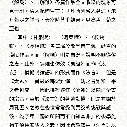
〈解嘲〉、〈解難〉各篇作品全文收錄的現象可
見一斑。清人紀昀嘗言：「凡所列漢人著述，未
有若是之詳者，蓋當時甚重雄書，以為孟、荀之
亞也！」
其中〈甘泉賦〉、〈河東賦〉、〈校獵
賦〉、〈長楊賦〉各篇屬於敬呈帝王諷一勸百的
漢賦作品。而〈解嘲〉則是自況，說明不願從俗
之志。此外，揚雄也仿效《易經》而作《太
玄》；模擬《論語》的形式而作《法言》。但是
《太玄》一書過於晦澀難懂，「觀之者難知，學
之者難成」，因此揚雄遂作〈解難〉以闡述全書
的宗旨。至於《法言》的著述動機，則是有鑑於
周孔聖人之教在後世常常受到異說的挑戰與詆
毀，為了讓「溺於所聞而不自知其非」的後學能
夠了解儒家聖人之義，因此希望藉由《法言》以