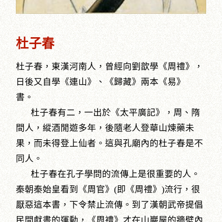
杜子春
杜子春，東漢河南人，曾經向劉歆學《周禮》，
日後又自學《連山》、《歸藏》兩本《易》
書。
杜子春有二，一出於《太平廣記》，周、隋
間人，縱酒閒遊多年，後隨老人登華山煉藥未
果，而未得登上仙者。這與孔廟內的杜子春是不
同人。
杜子春在孔子學問的流傳上是很重要的人。
秦朝秦始皇看到《周官》(即《周禮》)流行，很
厭惡這本書，下令禁止流傳。到了漢朝武帝提倡
民間獻書的運動，《周禮》才在山巖屋的牆壁內