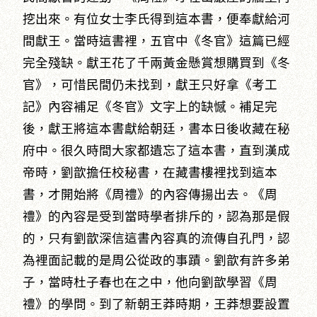
挖出來。有位女士李氏得到這本書，便奉獻給河
間獻王。當時這書裡，五官中《冬官》這篇已經
完全殘缺。獻王花了千兩黃金懸賞想購買到《冬
官》，可惜民間仍未找到，獻王只好拿《考工
記》內容補足《冬官》文字上的缺憾。補足完
後，獻王將這本書獻給朝廷，書本日後收藏在秘
府中。很久時間大家都遺忘了這本書，直到漢成
帝時，劉歆擔任校秘書，在藏書樓裡找到這本
書，才開始將《周禮》的內容傳揚出去。《周
禮》的內容是受到當時學者排斥的，認為那是假
的，只有劉歆深信這書內容真的流傳自孔門，認
為裡面記載的是周公從政的事蹟。劉歆有許多弟
子，當時杜子春也在之中，他向劉歆學習《周
禮》的學問。到了新朝王莽時期，王莽想要設置