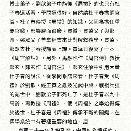
博士弟子，劉歆弟子中能懂《周禮》的也只有杜
子春還活著，學問還很好，自然請杜子春擔綱官
職。杜子春傳授《周禮》的知識，又因為擔任重
要官職，影響層面很廣。賈徽、賈逵父子與鄭
興、鄭眾父子曾拿經書來比對解釋禮學，賈逵、
鄭眾去杜子春授課處上課。賈逵日後寫了一本
《周官解詁》。另外，馬融也作《周官傳》教授
鄭玄，鄭玄作《周官注》，鄭玄注解中引用大量
杜子春的說法。從學問系譜來看，杜子春受《周
禮》於劉歆，經王莽之亂及光武中興，戰禍兵彊
的亂世中，劉歆弟子都死亡了，是杜子春以九十
高齡，再教授《周禮》，使《周禮》之學始得傳
於後世。杜子春是《周禮》傳承不斷的關鍵，在
儒學系統中有著極重要的地位。唐
貞觀二十一年入祀孔廟，宋風杜為緱氏伯，