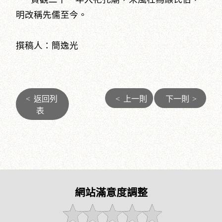
明改稱先儒至今。
撰稿人：簡逸光
<
返回列
<
上一則
下一則
>
表
網站滿意度調整