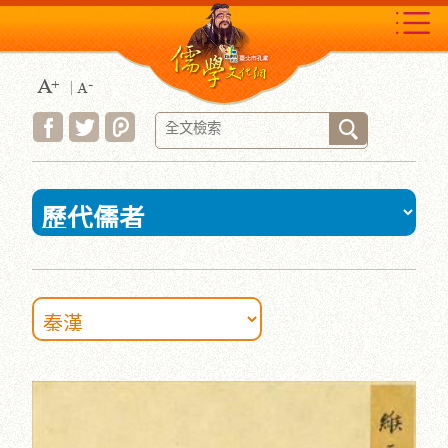
跳
到
主
要
內
容
區
塊
:::