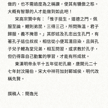
做的，也不需過度為之稱讚，使其有驕傲之態。
大概有智慧的人才能做到如此吧！
宋高宗贊中有：「惟子挺生，道德之門，佩
服至論，鯉則弟昆，三得三己，所問殊溫，君子
歸服，義不掩恩。」其卽述及孔忠出生孔門，有
著孔子這位叔叔，相信從小便耳濡目染，且與孔
子兒子鯉為堂兄弟，相互問習，或求教於孔子，
但仍得靠自己勤奮的學習，才能有所成就。
東漢明帝永平十五年從祀孔廟，唐開元二十
七年封汶陽伯，宋大中祥符加封鄆城侯，明代改
稱先賢。
撰稿人：簡逸光