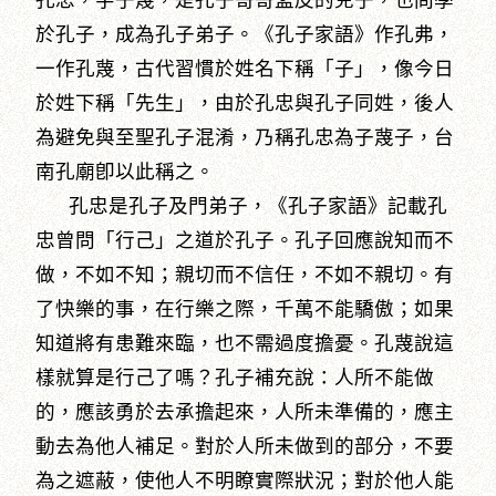
孔忠，字子蔑，是孔子哥哥孟皮的兒子，也問學
於孔子，成為孔子弟子。《孔子家語》作孔弗，
一作孔蔑，古代習慣於姓名下稱「子」，像今日
於姓下稱「先生」，由於孔忠與孔子同姓，後人
為避免與至聖孔子混淆，乃稱孔忠為子蔑子，台
南孔廟卽以此稱之。
孔忠是孔子及門弟子，《孔子家語》記載孔
忠曾問「行己」之道於孔子。孔子回應說知而不
做，不如不知；親切而不信任，不如不親切。有
了快樂的事，在行樂之際，千萬不能驕傲；如果
知道將有患難來臨，也不需過度擔憂。孔蔑說這
樣就算是行己了嗎？孔子補充說：人所不能做
的，應該勇於去承擔起來，人所未準備的，應主
動去為他人補足。對於人所未做到的部分，不要
為之遮蔽，使他人不明瞭實際狀況；對於他人能