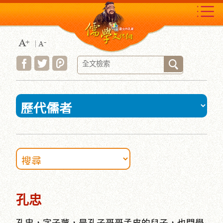
跳
到
主
要
內
容
區
塊
:::
孔忠