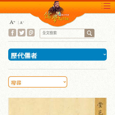
跳
到
主
要
內
容
區
塊
:::