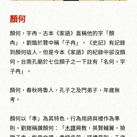
顏何
顏何，字冉，古本《家語》直稱他的字「顏
冉」，劉鍇於贊中稱「子冉」。《史記》有記錄
到顏何這人，但是今本《家語》的紀錄中卻沒顏
何。台南孔廟於七位顏子之一下註有「名何，字
子冉」。
顏何，春秋時魯人，孔子之及門弟子，年歲無
考。
顏何以「孝」為其特色，行為用詩與禮作為準
則。劉鎧稱讚顏何：「
木鐸
興教，英賢輔翼，猗