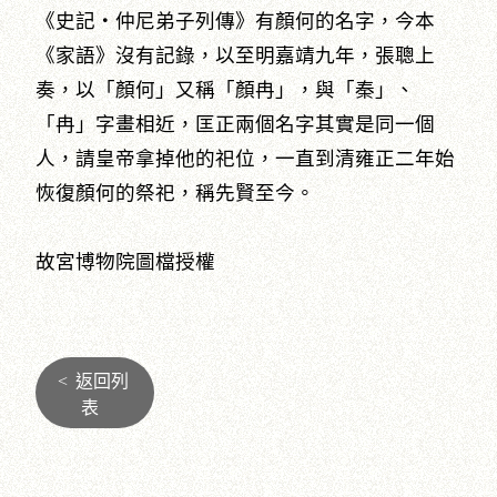
《史記‧仲尼弟子列傳》有顏何的名字，今本
《家語》沒有記錄，以至明嘉靖九年，張聰上
奏，以「顏何」又稱「顏冉」，與「秦」、
「冉」字畫相近，匡正兩個名字其實是同一個
人，請皇帝拿掉他的祀位，一直到清雍正二年始
恢復顏何的祭祀，稱先賢至今。
故宮博物院圖檔授權
<
返回列
表