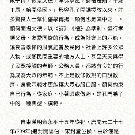
歟子冉，恢章文德，孝悌承風，詩禮是則，千歲
丁辰，始開侯國。」形容孔子開課授教以來，許
多賢良人士幫忙儒學傳揚，顏何也是其中之一。
顏何闡揚文德，以《詩》《禮》為準則，遵行孝
順父母、友愛同儕的行為，成為社會上的示範，
讓良善孝悌的風氣能普及民間。社會上許多公眾
人物，或鄉民間重要的地方人士，甚至天天與學
子民眾接觸的老師、公務人員，都該有良好的行
為成為大眾的示範。不止是教條教規的口說教
育，身教示範才更能讓大眾心服口服。顏何約束
自己行為，從家庭、小著眼處做起，是孔門弟子
中的一種典型、模範。
自東漢明帝永平十五年從祀，唐開元二十七
年(739年)追封開陽伯，宋封堂邑侯。由於僅是