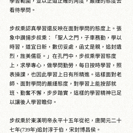
學習範圍，並以正道正確的角度，嚴謹的態度去
看待學問。
步叔乘認真學習還反映在面對學問的態度上。張
象中讚揚步叔乘：「聖人之門，子車務勤，學以
時習，道宜日新，數仞妥處，函丈是親，追封遺
烈，旌美儒臣。」在孔門中，步叔乘學習態度
上，求學專心，做學問勤勞，每日按時學習，照
表操課，也因此學習上日有所精進。這樣面對老
師、面對學問的嚴謹態度，對學習上能按部就
班、勤奮不懈，步步踏實，這樣的學習精神已足
以讓後人學習瞻仰。
步叔乘於東漢明帝永平十五年從祀，唐開元二十
七年(739年)追封淳于伯，宋封博昌侯。