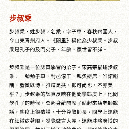
步叔乘
步叔乘，姓步叔，名乘，字子車，春秋齊國人，
今山東青州府人。《闕里》稱他為少叔乘。步叔
乘是孔子的及門弟子，年齡、家世皆不詳。
步叔乘是一位認真學習的弟子。宋高宗描述步叔
乘：「勉勉子車，封邑淳于，親炙避席，唯諾趨
隅，發微既博，雅道是扶，抑可尚也，不亦美
乎？」步叔乘的認真反映在他問學態度上，他問
學孔子的時候，會起身離開席子站起來聽老師說
話，態度上很恭謹，十分尊敬師長。問學上還能
在細微處著眼，發覺微言大義，還能涉略廣博的