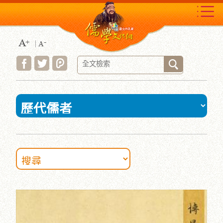
跳
到
主
要
內
容
區
塊
:::