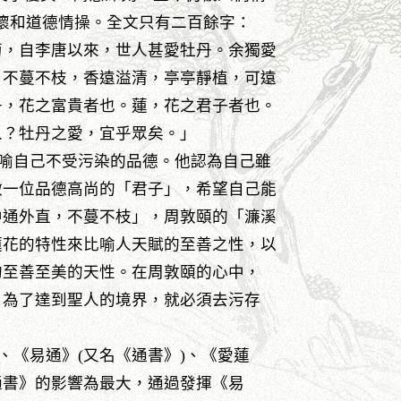
懷和道德情操。全文只有二百餘字：
菊，自李唐以來，世人甚愛牡丹。余獨愛
，不蔓不枝，香遠溢清，亭亭靜植，可遠
丹，花之富貴者也。蓮，花之君子者也。
人？牡丹之愛，宜乎眾矣。」
喻自己不受污染的品德。他認為自己雖
做一位品德高尚的「君子」，希望自己能
中通外直，不蔓不枝」，周敦頤的「濂溪
蓮花的特性來比喻人天賦的至善之性，以
的至善至美的天性。在周敦頤的心中，
，為了達到聖人的境界，就必須去污存
《易通》(又名《通書》)、《愛蓮
通書》的影響為最大，通過發揮《易