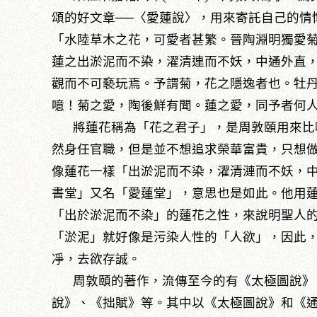
頌的好文章──〈愛蓮說〉，用來寄託自己的情
「水陸草木之花，可愛者甚繁。晉陶淵明獨愛
蓮之出淤泥而不染，濯清連而不妖，中通外直
觀而不可褻玩焉。予謂菊，花之隱逸者也。牡
噫！菊之愛，陶後鮮有聞。蓮之愛，同予者何
將蓮花稱為「花之君子」，是周敦頤用來比
然身任官職，但是並不想追求榮華富貴，只想
像蓮花一樣「出淤泥而不染，濯清漣而不妖，
書堂」又名「愛蓮堂」，意思也是如此。他用
「出於淤泥而不染」的蓮花之性，來說明聖人
「淤泥」就好像是污染人性的「人欲」，因此
凈，去欲存誠。
周敦頤的著作，流傳至今的有《太極圖說》、
說》、《拙賦》等。其中以《太極圖說》和《