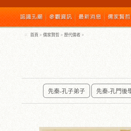
跳
到
主
要
內
首頁
>
儒家賢哲
>
歷代儒者
>
:::
容
區
塊
先秦-孔子弟子
先秦-孔門後
:::