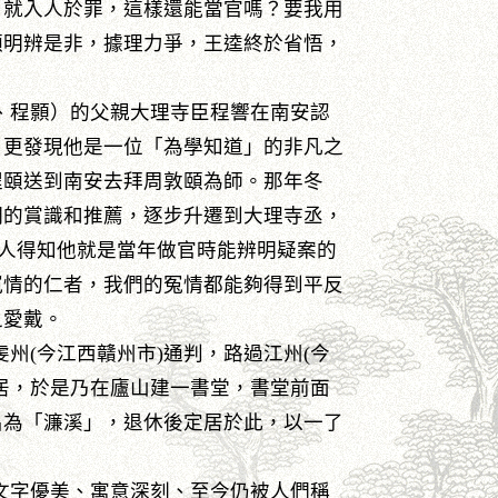
，就入人於罪，這樣還能當官嗎？要我用
頤明辨是非，據理力爭，王逵終於省悟，
頤、程顥）的父親大理寺臣程響在南安認
，更發現他是一位「為學知道」的非凡之
程頤送到南安去拜周敦頤為師。那年冬
們的賞識和推薦，逐步升遷到大理寺丞，
地人得知他就是當年做官時能辨明疑案的
冤情的仁者，我們的冤情都能夠得到平反
之愛戴。
虔州(今江西贛州市)通判，路過江州(今
居，於是乃在廬山建一書堂，書堂前面
名為「濂溪」，退休後定居於此，以一了
篇文字優美、寓意深刻、至今仍被人們稱