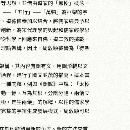
」等思想，並借由道家的「無極」概念，
── 「五行」──「萬物」為框架的宇
論、道德修養加以結合，將儒家經典予以
的創新，為宋代理學的興起和儒家經學思
夠從哲學上回應來自佛、道二教的挑戰，
了理論架構。因此，周敦頤被譽為「得聖
架構，其內容有圖有文，用圖形輔以文
的過程，進行了圖文並茂的描寫。這本書
另一種闡釋，例如《圖說》中說：「太極
一動一靜，互為其根，分陰分陽，兩儀立
太極，是生兩儀」的解釋，以往的儒家學
較完整的宇宙生成發展模式，周敦頤可以
在於他能夠用新的角度、新的方法來重