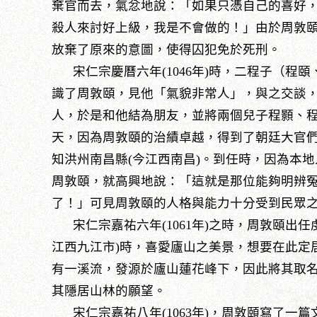
棄官而去，氣忿地說：「如果只憑自己的喜好
殺人來討好上級，我是不會做的！」由於周敦
放棄了原來的意圖，使得囚犯免於死刑。
宋仁宗慶曆六年(1046年)時，二程子（程
識了周敦頤，見他「氣貌非常人」，與之交談
人，於是和他結為朋友，並將兩個兒子程顥、
天，因為周敦頤的治績卓越，得到了朝廷大官
知洪州南昌縣(今江西南昌)。到任時，因為本
周敦頤，就高興地說：「這就是那位能夠明辨
了！」可見周敦頤的人格與能力十分受到民眾
宋仁宗嘉祐六年(1061年)之時，周敦頤出任
江西九江市)時，喜愛廬山之美景，想要在此定
有一溪流，發源於廬山蓮花峰下，因此將其取
其隱居山林的願望。
宋仁宗嘉祐八年(1063年)，周敦頤寫了一