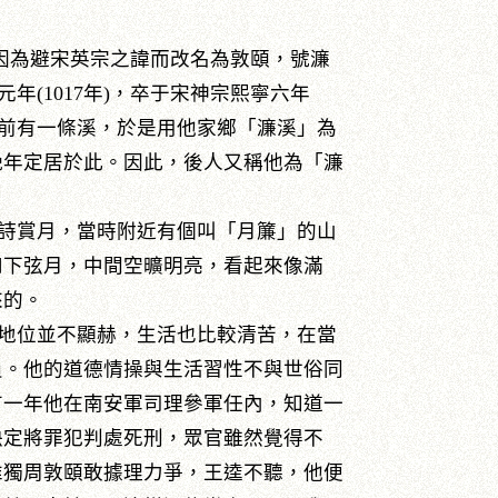
實，因為避宋英宗之諱而改名為敦頤，號濂
年(1017年)，卒于宋神宗熙寧六年
因堂前有一條溪，於是用他家鄉「濂溪」為
晚年定居於此。因此，後人又稱他為「濂
詩賞月，當時附近有個叫「月簾」的山
和下弦月，中間空曠明亮，看起來像滿
來的。
地位並不顯赫，生活也比較清苦，在當
員。他的道德情操與生活習性不與世俗同
有一年他在南安軍司理參軍任內，知道一
決定將罪犯判處死刑，眾官雖然覺得不
惟獨周敦頤敢據理力爭，王逵不聽，他便