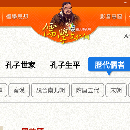
:::
孔子世家
孔子生平
歷代儒者
學
秦漢
魏晉南北朝
隋唐五代
宋朝