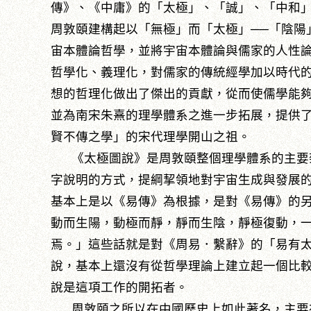
傳》、《中庸》的「太極」、「誠」、「中和
周敦頤建構起以「無極」而「太極」──「陰陽」
宙本體論哲學，並將宇宙本體論與儒家的人性
哲學化、義理化，對儒家的傳統經學加以時代
想的哲理化做出了傑出的貢獻，從而使儒學能
並為南宋朱熹的理學體系之進一步拓展，提供
賢不傳之學」的宋代理學開山之祖。
《太極圖說》是周敦頤整個理學體系的主要
字說明的方式，提綱挈領地對宇宙生成與發展
基本上是以《易傳》為根據，是對《易傳》的
動而生陽，動極而靜，靜而生陰，靜極復動，
焉。」這些話就是對《周易．繫辭》的「易有
說，基本上還沒有從哲學理論上建立起一個比
說是這項工作的開拓者。
周敦頤之所以在中國歷史上如此著名，主要