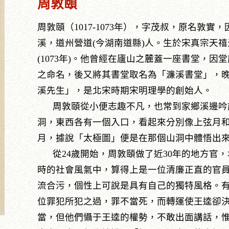
周敦頤
周敦頤（1017-1073年），字茂叔，原名敦
溪，道州營道(今湖南道縣)人。生於宋真宗天禧元
(1073年)。他曾經在廬山之麓蓋一座書堂，
之命名，後又將其書堂取名為「濂溪書堂」，
溪先生」，是北宋時期宋明理學的創始人。
周敦頤從小便志趣不凡，也常到家鄉溪邊吟
洞，東西各有一個入口，看起來分別像上弦月
月，據說「太極圖」便是在那個山洞中體悟出
從24歲開始，周敦頤做了近30年的地方官，
時的社會風氣中，算得上是一位清廉正直的官
流合污，個性上可說是具有自己的獨特風格。
位罪犯所犯之過，罪不當死，而轉運使王逵卻
當，但他們懾于王逵的權勢，不敢出面講話，