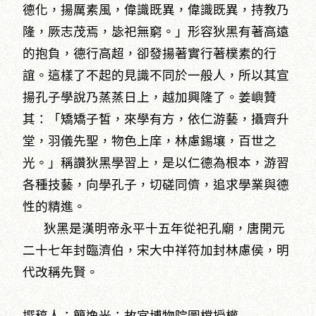
德化，揚厲素風，偉識既異，偉識既異，持教乃
隆，厥志茂焉，毖祀無窮。」形容狄黑有著高遠
的抱負，德行高超，卻發揚著實行著樸素的行
誼。這樣了不起的見識不同於一般人，所以其宣
揚孔子學說乃蒸蒸日上，越加興隆了。姜嶼贊
其：「矯矯子皙，來學有方，依仁游藝，攝齊升
堂，羽儀先聖，物色上庠，林慮錫壤，百世之
光。」稱讚狄黑學習上，是以仁德為根本，游習
各種技藝，向學孔子，切磋同儕，追求學業與德
性的精進。
狄黑是漢明帝永平十五年從祀孔廟，唐開元
二十七年封臨濟伯，宋大中祥符加封林慮侯，明
代改稱先賢。
撰稿人：簡逸光；故宮博物院圖檔授權