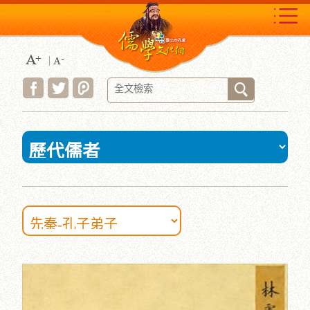
跳
到
主
要
內
容
區
塊
:::