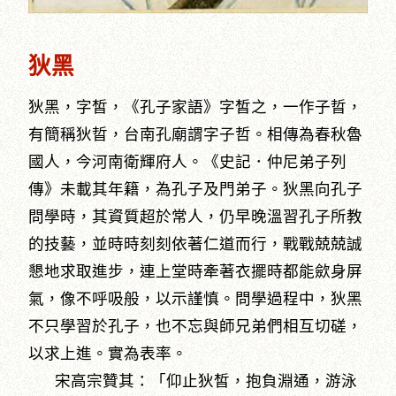
狄黑
狄黑，字皙，《孔子家語》字皙之，一作子晢，
有簡稱狄晢，台南孔廟謂字子哲。相傳為春秋魯
國人，今河南衛輝府人。《史記．仲尼弟子列
傳》未載其年籍，為孔子及門弟子。狄黑向孔子
問學時，其資質超於常人，仍早晚溫習孔子所教
的技藝，並時時刻刻依著仁道而行，戰戰兢兢誠
懇地求取進步，連上堂時牽著衣擺時都能歛身屏
氣，像不呼吸般，以示謹慎。問學過程中，狄黑
不只學習於孔子，也不忘與師兄弟們相互切磋，
以求上進。實為表率。
宋高宗贊其：「仰止狄皙，抱負淵通，游泳