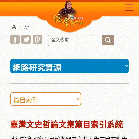
跳
到
主
要
內
容
區
塊
:::
臺灣文史哲論文集篇目索引系統