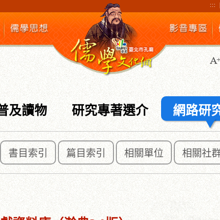
:::
普及讀物
研究專著選介
網路研
書目索引
篇目索引
相關單位
相關社