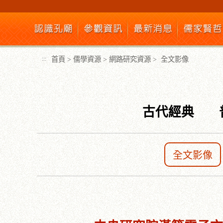
跳
到
主
要
內
首頁
>
儒學資源
>
網路研究資源
>
全文影像
:::
容
區
塊
古代經典
全文影像
:::