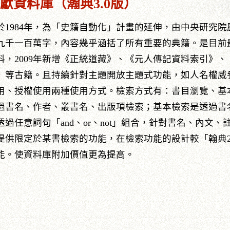
獻資料庫（瀚典3.0版）
1984年，為「史籍自動化」計畫的延伸，由中央研究
九千一百萬字，內容幾乎涵括了所有重要的典籍。是目前
，2009年新增《正統道藏》、《元人傳記資料索引》、《
》等古籍。且持續針對主題開放主題式功能，如人名權威
用、授權使用兩種使用方式。檢索方式有：書目瀏覽、基
過書名、作者、叢書名、出版項檢索；基本檢索是透過書
過任意詞句「and、or、not」組合，針對書名、內文
提供限定於某書檢索的功能，在檢索功能的設計較「翰典2
能。使資料庫附加價值更為提高。