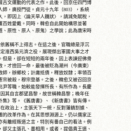
展古文運動的代表之作。此後，回京任四門博
師，廣授門徒。貞元十九年（803），系統
久，即因上〈論天旱人饑狀〉，請減免賦稅，
獲百姓愛戴。同時，韓愈自此開始構思並著
道、原性、原人、原鬼）之學說；此為唐宋時
依舊稱不上得志。在這之後，官職總是浮沉
平定淮西吳元濟之役，展現傑出軍國大事之才
。但是，卻在短短的兩年後，因上表諫迎佛骨
救，才撿回一命，最後被貶為潮州（今廣東）
教師，辦鄉校；計庸抵債，釋放奴隸；率領百
憲宗被殺，穆宗登基。之後，韓愈又被召回京
兆尹等職，始較能發揮所長、有所作為。長慶
。因其自言郡望昌黎，故世稱韓昌黎；晚年任
外集》等。《舊唐書》、《新唐書》皆有傳。
在政治上，主張天下一統，反對藩鎮割據、
團的改革作為。在其思想淵源上，仍以儒家正
亦有離經叛道之言，特別有番自己的看法。例
，卻又主張孔、墨相用。或者，提倡貴王道、