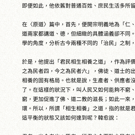
即便如此，他依舊對普通百姓、庶民生活多所
在〈原道〉篇中，首先，便開宗明義地為「仁
道兩家都講道、德，但細緻的具體涵義卻不同
學的角度，分析古今兩種不同的「治民」之制
於是，他提出「君民相生相養之道」，作為評
之為民者四，今之為民者六」，佛徒、道士的出
相養的固有格局。也就是說，生產者、供應者
了。在這樣的狀況下，叫人民又如何能夠不窮
窮，更加促進了佛、道二教的滋長；如此一來
環。所以，所謂「相生相養」之道，指的就是
這平衡的狀態又該如何達到呢？韓愈說：