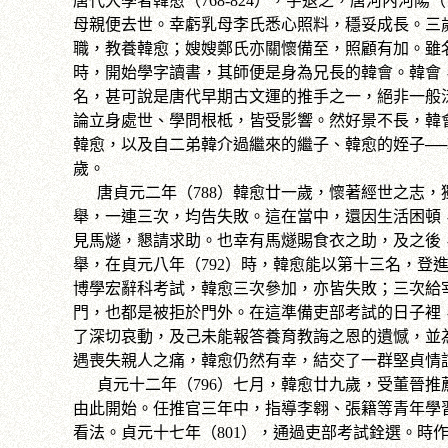
唐代大學者韓愈（768-824），字退之，唐河內河
母親便去世。幸虧乳母李氏悉心照料，穩妥成長。三
職，教養韓愈；嫂嫂鄭氏亦關懷備至，照顧有加。雖
時，開始學字讀書，其師便是身為兄長的韓會。韓會
名，甚可說是唐代早期古文運的推手之一，絕非一般
論立身處世、學問根柢，皆受影響。然好景不長，韓
韓愈，以及自二弟韓介過繼來的繼子、韓愈的姪子─
歲。
唐貞元二年（788）韓愈廿一歲，懷著經世之志，
舉，一連三次，均告失敗。這在當中，還因生活困頓
見馬燧，懇請求助。也幸有馬燧賜食衣之助，及之後
舉，在貞元八年（792）時，韓愈能以第十三名，登
博學宏辭科考試，韓愈三次參加，亦皆失敗；三次給
門，也都是被拒於門外。在這準備吏部考試的日子裡
了深切哀動，及己未能報答養育教誨之恩的遺憾，並
遇喪失親人之痛，韓愈仍然有幸，結交了一群堅貞情
貞元十二年（796）七月，韓愈廿九歲，受董晉推
由此開始。任推官三年中，指導李
翱
、張籍等青年學
看法。貞元十七年（801），通過吏部考試銓選。時