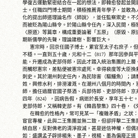
學復古運動緊密結合在一起的想法，即韓愈發起並開
士。任職四門博士期間，積極推薦青年學子，並敢為人
化的提出師道理論名作〈師說〉，並任監察禦史。不
而被貶為陽山縣令。於陽山縣令任內，深入民間，極
〈原道〉等篇章，構成重要論著「五原」（原毀、原
期新儒學的先聲，理論建樹、影響巨大。
憲宗時，回京任國子博士，累官至太子右庶子，但
不穩。一直到五十歲，元和十二（817）那年因參與
能，升遷成為吏部侍郎，因此才踏入統治集團的上層
而觸怒憲宗，差點便被憲宗處死。幸得裴度等大臣挽
刺史。其於潮州刺史任內，為民除害（驅鱷魚）；請
姓，興修水利，排澇灌溉。在潮州八個月的時間內，
師，擔任過曆官國子祭酒、兵部侍郎、吏部侍郎、京
四年（824），因病告假，病逝於長安，享年五十七
吏部侍郎，又稱韓吏部。有《韓昌黎集》四十卷，《
在韓愈的性格內，常可見某一「複雜矛盾」之狀：
宦官專權，此與二王集團並無二致，但卻抨擊二王集
統自居，反對佛老的清淨寂滅，甚是迷信神權，但偶
如：盛讚孟子辟排楊朱、墨子，視楊、墨為偏廢正道