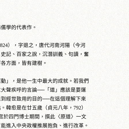
揚儒學的代表作。
-824），字退之，唐代河南河陽（今河
、史記、百家之說，沉潛訓義、句讀，奮
等各方面，皆有建樹。
運動」，是他一生中最大的成就。若我們
大聲疾呼的言論──「道」應該是要運
到經世致用的目的──在這個理解下來
。韓愈是在廿五歲（貞元八年，792）
任官於四門博士期間，撰此〈原道〉一文
有能進入中央政權推展抱負、進行改革。