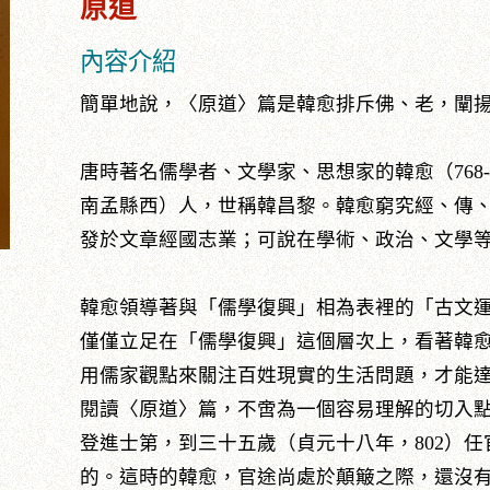
原道
內容介紹
簡單地說，〈原道〉篇是韓愈排斥佛、老，闡
唐時著名儒學者、文學家、思想家的韓愈（768
南孟縣西）人，世稱韓昌黎。韓愈窮究經、傳
發於文章經國志業；可說在學術、政治、文學
韓愈領導著與「儒學復興」相為表裡的「古文
僅僅立足在「儒學復興」這個層次上，看著韓愈
用儒家觀點來關注百姓現實的生活問題，才能達
閱讀〈原道〉篇，不啻為一個容易理解的切入點
登進士第，到三十五歲（貞元十八年，802）
的。這時的韓愈，官途尚處於顛簸之際，還沒