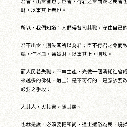
君者，出令者也；臣者，行君之令而致之民者
財，以事其上者也。
所以，我們知道：人們得各司其職，守住自己
君不出令，則失其所以為君；臣不行君之令而
絲，作器皿，通貨財，以事其上，則誅。
而人民若失職，不事生產，光做一個消耗社會
來越多的佛徒、道士）是不可行的，是應該要
必要之手段：
人其人，火其書，廬其居。
也就是說，必須要把和尚、道士還俗為民，燒