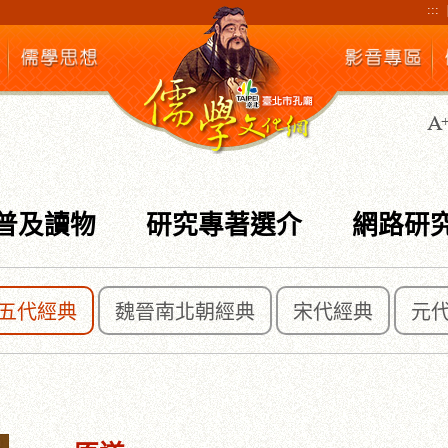
:::
普及讀物
研究專著選介
網路研
五代經典
魏晉南北朝經典
宋代經典
元