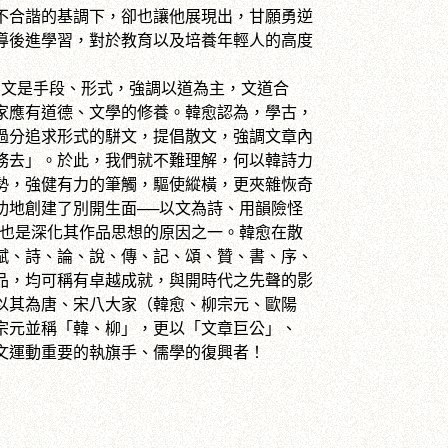
不合諧的基調下，卻也讓他展現出，甘願勇逆
導後進學習，對於教育以及培養年輕人的高度
文是手段、形式，強調以道為主，文道合
家應有道德、文學的修養。韓愈認為，學古，
過分追求形式的
駢文
，提倡散文，強調文章內
務去」。於此，我們就不難理解，何以韓詩力
勢，強健有力的筆觸，驅使縱橫，更夾雜恢奇
功地創建了別開生面──以文為詩、用韻險怪
，也是深化其作品思想的原因之一。韓愈在散
賦、詩、論、說、傳、記、頌、贊、書、序、
品，均可稱有卓越成就，與開時代之先聲的影
以其為唐、宋八大家（韓愈、柳宗元、歐陽
宗元並稱「韓、柳」，更以「文章巨公」、
文運動重要的執旗手、儒學的復興者！