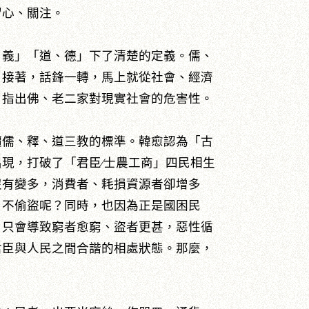
留心、關注。
、義」「道、德」下了清楚的定義。儒、
。接著，話鋒一轉，馬上就從社會、經濟
，指出佛、老二家對現實社會的危害性。
價儒、釋、道三教的標準。韓愈認為「古
現，打破了「君臣∕士農工商」四民相生
沒有變多，消費者、耗損資源者卻增多
、不偷盜呢？同時，也因為正是國困民
，只會導致窮者愈窮、盜者更甚，惡性循
君臣與人民之間合諧的相處狀態。那麼，