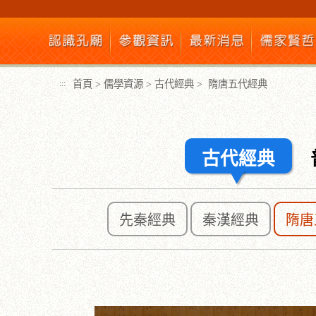
跳
到
主
要
內
首頁
>
儒學資源
>
古代經典
>
隋唐五代經典
:::
容
區
塊
古代經典
先秦經典
秦漢經典
隋唐
:::