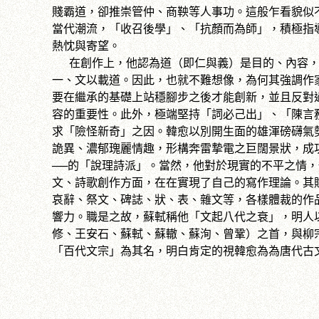
賤霸道，卻推崇管仲、商鞅等人事功。這般乍看貌似
當代潮流，「收召後學」、「抗顏而為師」，積極指
熱忱與寄望。
在創作上，他認為道（即仁與義）是目的、內容，
一、文以載道。因此，也就不難想像，為何其強調作
要在繼承的基礎上站穩腳步之後才能創新，並且反對
容的重要性。此外，極端堅持「詞必己出」、「陳言
求「險怪新奇」之因。韓愈以別開生面的雄渾磅礴氣
詭異、濃郁瑰麗情趣，形構奔雷摯電之巨闊景狀，成
──的「說理詩派」。當然，他對於現實的不平之情
文、詩歌創作方面，在在實現了自己的寫作理論。其
哀辭、祭文、碑誌、狀、表、雜文等，各樣體裁的作
響力。職是之故，蘇軾稱他「文起八代之衰」，明人
修、王安石、蘇軾、蘇轍、蘇洵、曾鞏）之首，與柳
「百代文宗」為其名，明白肯定的視韓愈為為唐代古