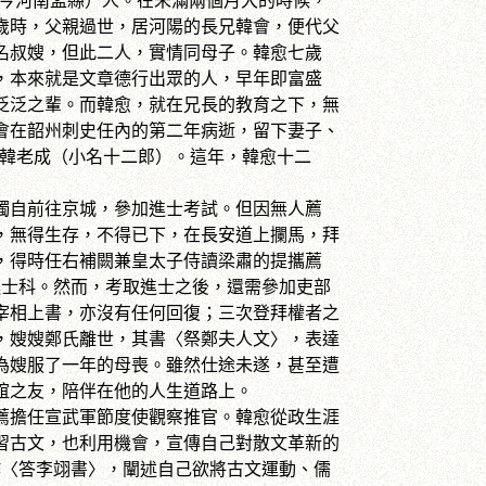
陽（今河南孟縣）人。在未滿兩個月大的時候，
歲時，父親過世，居河陽的長兄韓會，便代父
名叔嫂，但此二人，實情同母子。韓愈七歲
，本來就是文章德行出眾的人，早年即富盛
泛泛之輩。而韓愈，就在兄長的教育之下，無
會在韶州刺史任內的第二年病逝，留下妻子、
─韓老成（小名十二郎）。這年，韓愈十二
獨自前往京城，參加進士考試。但因無人薦
，無得生存，不得已下，在長安道上攔馬，拜
，得時任右補闕兼皇太子侍讀梁肅的提攜薦
進士科。然而，考取進士之後，還需參加吏部
宰相上書，亦沒有任何回復；三次登拜權者之
，嫂嫂鄭氏離世，其書〈祭鄭夫人文〉，表達
為嫂服了一年的母喪。雖然仕途未遂，甚至遭
誼之友，陪伴在他的人生道路上。
薦擔任宣武軍節度使觀察推官。韓愈從政生涯
習古文，也利用機會，宣傳自己對散文革新的
作〈答李翊書〉，闡述自己欲將古文運動、儒